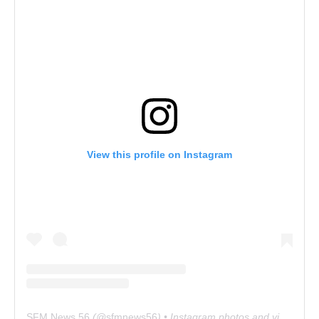
View this profile on Instagram
SFM News 56
(@
sfmnews56
) • Instagram photos and videos