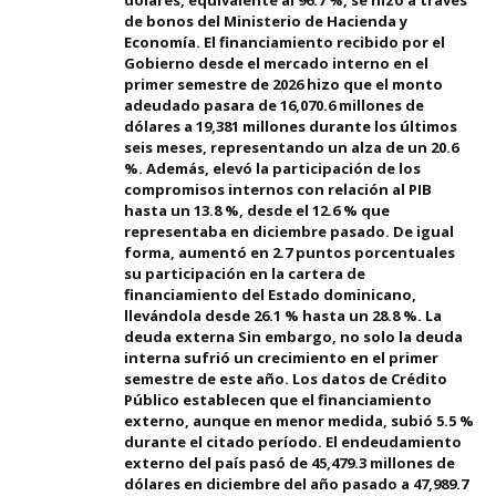
dólares, equivalente al 96.7 %, se hizo a través
de bonos del Ministerio de Hacienda y
Economía. El financiamiento recibido por el
Gobierno desde el mercado interno en el
primer semestre de 2026 hizo que el monto
adeudado pasara de 16,070.6 millones de
dólares a 19,381 millones durante los últimos
seis meses, representando un alza de un 20.6
%. Además, elevó la participación de los
compromisos internos con relación al PIB
hasta un 13.8 %, desde el 12.6 % que
representaba en diciembre pasado. De igual
forma, aumentó en 2.7 puntos porcentuales
su participación en la cartera de
financiamiento del Estado dominicano,
llevándola desde 26.1 % hasta un 28.8 %. La
deuda externa Sin embargo, no solo la deuda
interna sufrió un crecimiento en el primer
semestre de este año. Los datos de Crédito
Público establecen que el financiamiento
externo, aunque en menor medida, subió 5.5 %
durante el citado período. El endeudamiento
externo del país pasó de 45,479.3 millones de
dólares en diciembre del año pasado a 47,989.7