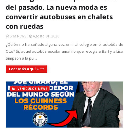
del pasado. La nueva moda es
convertir autobuses en chalets
con ruedas
SFM NEWS
Agosto 01, 2026
¿Quién no ha soñado alguna vez en ir al colegio en el autobús de
Otto? Sí, aquel autobús escolar amarillo que recogía a Bart y a Lisa
Simpson a la pu…
Leer Más Aqui »
VEHICULOS NEWS