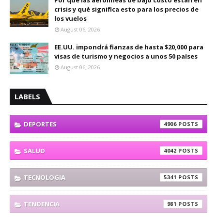
Por qué las aerolíneas de bajo costo están en
crisis y qué significa esto para los precios de
los vuelos
August 06, 2026
EE.UU. impondrá fianzas de hasta $20,000 para
visas de turismo y negocios a unos 50 países
August 06, 2026
LABELS
DEPORTES
4906
SALUD
4042
TECNOLOGIA
5341
TENDENCIA
981