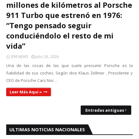
millones de kilómetros al Porsche
911 Turbo que estrenó en 1976:
“Tengo pensado seguir
conduciéndolo el resto de mi
vida”
SFM NEWS
Julio 26, 2026
Una de las cosas de las que suele presumir Porsche es la
fiabilidad de sus coches. Según dice Klaus Zellmer , Presidente y
CEO de Porsche Cars Nor…
Leer Más Aqui »
Entradas antiguas
ULTIMAS NOTICIAS NACIONALES