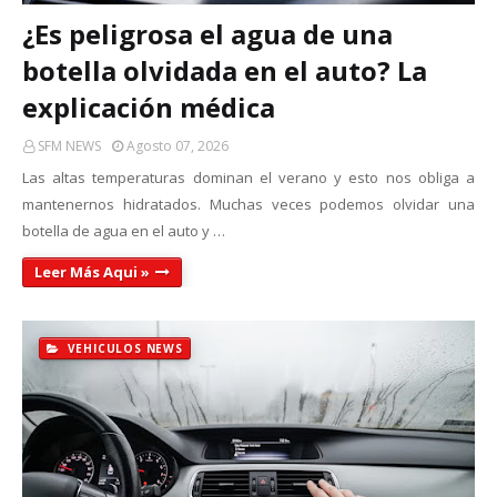
¿Es peligrosa el agua de una
botella olvidada en el auto? La
explicación médica
SFM NEWS
Agosto 07, 2026
Las altas temperaturas dominan el verano y esto nos obliga a
mantenernos hidratados. Muchas veces podemos olvidar una
botella de agua en el auto y …
Leer Más Aqui »
VEHICULOS NEWS