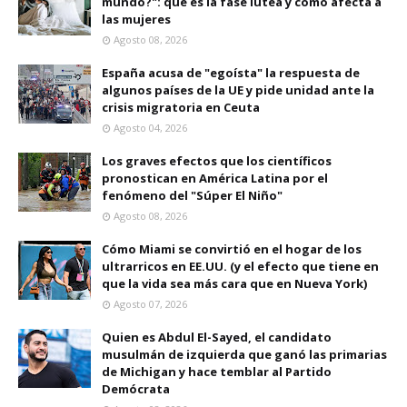
mundo?": qué es la fase lútea y cómo afecta a
las mujeres
Agosto 08, 2026
España acusa de "egoísta" la respuesta de
algunos países de la UE y pide unidad ante la
crisis migratoria en Ceuta
Agosto 04, 2026
Los graves efectos que los científicos
pronostican en América Latina por el
fenómeno del "Súper El Niño"
Agosto 08, 2026
Cómo Miami se convirtió en el hogar de los
ultrarricos en EE.UU. (y el efecto que tiene en
que la vida sea más cara que en Nueva York)
Agosto 07, 2026
Quien es Abdul El-Sayed, el candidato
musulmán de izquierda que ganó las primarias
de Michigan y hace temblar al Partido
Demócrata