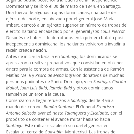
Dominicana y se libró el 30 de marzo de 1844, en Santiago.
Una fuerza de algunas tropas dominicanas, una parte del
ejército del norte, encabezada por el general José María
Imbert, derrotó a un ejército superior en número de tropas del
ejército haitiano encabezado por el general
Jean-Louis Pierrot
.
Después de haber sido derrotados en la primera batalla post
independencia dominicana, los haitianos volvieron a invadir la
recién creada nación.
Antes de iniciar la batalla en
Santiago
, los dominicanos se
aprestaron a realizar preparativos que consistían en obtener
dinero para la compra de armas. Con la asistencia de Ramón
Matías Mella y
Pedro de Mena
lograron donativos de muchas
personas pudientes de Santo Domingo; y en
Santiago
,
Ciprián
Mallol
,
Juan Luis Bidó
,
Ramón Bidó
y otros dominicanos
también se unieron a la causa.
Comenzaron a llegar refuerzos a
Santiago
desde Baní al
mando del coronel
Ramón Santana
. El General
Francisco
Antonio Salcedo
avanzó hasta
Talanquera y Escalante
, con el
propósito de contener el avance militar haitiano hacia
Santiago
. Este militar estableció su cuartel general en
Escalante, cerca de
Guayubín
, Montecristi. Las tropas de