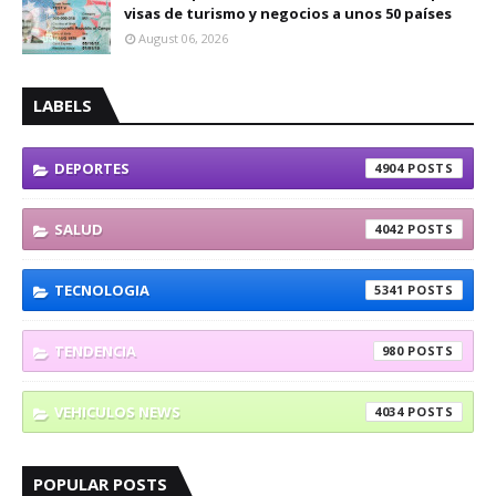
visas de turismo y negocios a unos 50 países
August 06, 2026
LABELS
DEPORTES
4904
SALUD
4042
TECNOLOGIA
5341
TENDENCIA
980
VEHICULOS NEWS
4034
POPULAR POSTS