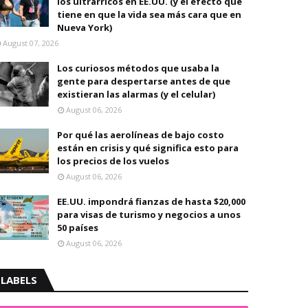
los ultrarricos en EE.UU. (y el efecto que
tiene en que la vida sea más cara que en
Nueva York)
August 07, 2026
Los curiosos métodos que usaba la
gente para despertarse antes de que
existieran las alarmas (y el celular)
August 06, 2026
Por qué las aerolíneas de bajo costo
están en crisis y qué significa esto para
los precios de los vuelos
August 06, 2026
EE.UU. impondrá fianzas de hasta $20,000
para visas de turismo y negocios a unos
50 países
August 06, 2026
LABELS