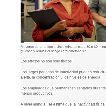
F
P
Moverse durante dos a cinco minutos cada 30 a 60 minu
U
i
glucosa y reducir el riesgo cardiometabólico.
E
e
N
T
d
Los efectos no son solo físicos.
E
e
D
f
E
Los largos periodos de inactividad pueden reducir 
o
L
t
alerta, la concentración y los niveles de energía.
A
o
I
,
M
Los empleados que permanecen sentados durante p
A
G
menos productivos.
E
N
A nivel mundial, se estima que la inactividad física
,