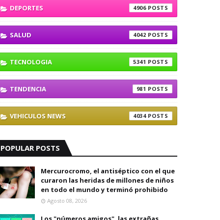
DEPORTES
4906
SALUD
4042
TECNOLOGIA
5341
TENDENCIA
981
VEHICULOS NEWS
4034
POPULAR POSTS
Mercurocromo, el antiséptico con el que
curaron las heridas de millones de niños
en todo el mundo y terminó prohibido
Agosto 08, 2026
Los "números amigos", las extrañas