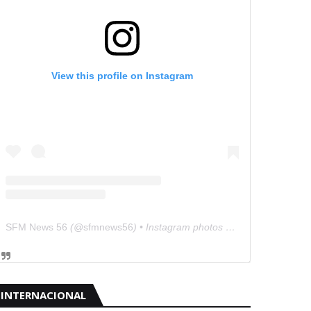
View this profile on Instagram
SFM News 56
(@
sfmnews56
) • Instagram photos and videos
INTERNACIONAL