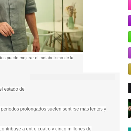
tos puede mejorar el metabolismo de la
F
i
el estado de
n
d
e
eriodos prolongados suelen sentirse más lentos y
P
o
d
 contribuye a entre cuatro y cinco millones de