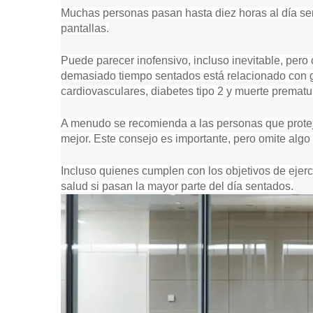
M
c
Muchas personas pasan hasta diez horas al día sent
A
i
G
pantallas.
ó
E
N
n
Puede parecer inofensivo, incluso inevitable, per
,
d
G
demasiado tiempo sentados está relacionado con 
e
E
cardiovasculares, diabetes tipo 2 y muerte prematu
l
T
T
a
Y
A menudo se recomienda a las personas que prote
r
I
t
mejor. Este consejo es importante, pero omite algo
M
A
í
G
c
Incluso quienes cumplen con los objetivos de ejer
E
u
S
salud si pasan la mayor parte del día sentados.
l
o