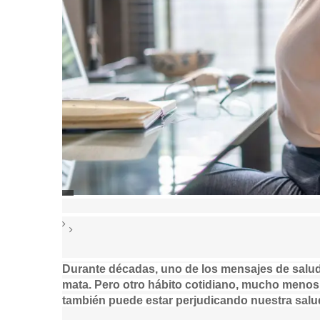
F
U
I
E
A
N
n
u
T
f
E
t
o
D
Durante décadas, uno de los mensajes de salu
o
E
r
mata. Pero otro hábito cotidiano, mucho meno
L
r
m
también puede estar perjudicando nuestra salud
A
a
,
I