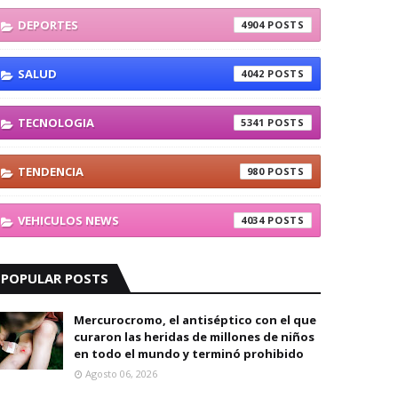
DEPORTES
4904
SALUD
4042
TECNOLOGIA
5341
TENDENCIA
980
VEHICULOS NEWS
4034
POPULAR POSTS
Mercurocromo, el antiséptico con el que
curaron las heridas de millones de niños
en todo el mundo y terminó prohibido
Agosto 06, 2026