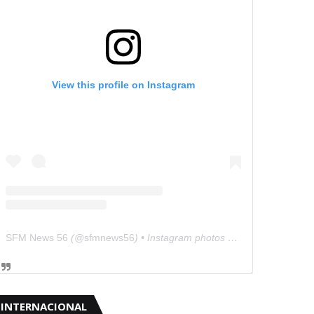
View this profile on Instagram
SFM News 56
(@
sfmnews56
) • Instagram photos and videos
INTERNACIONAL