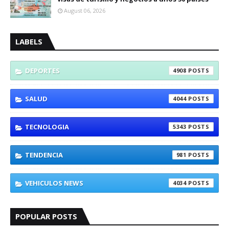
August 06, 2026
LABELS
DEPORTES
4908
SALUD
4044
TECNOLOGIA
5343
TENDENCIA
981
VEHICULOS NEWS
4034
POPULAR POSTS