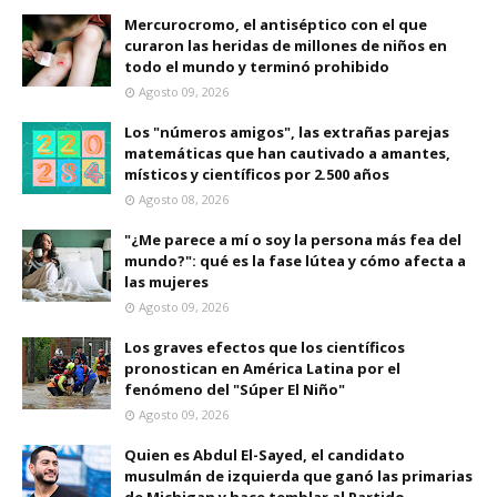
Mercurocromo, el antiséptico con el que
curaron las heridas de millones de niños en
todo el mundo y terminó prohibido
Agosto 09, 2026
Los "números amigos", las extrañas parejas
matemáticas que han cautivado a amantes,
místicos y científicos por 2.500 años
Agosto 08, 2026
"¿Me parece a mí o soy la persona más fea del
mundo?": qué es la fase lútea y cómo afecta a
las mujeres
Agosto 09, 2026
Los graves efectos que los científicos
pronostican en América Latina por el
fenómeno del "Súper El Niño"
Agosto 09, 2026
Quien es Abdul El-Sayed, el candidato
musulmán de izquierda que ganó las primarias
de Michigan y hace temblar al Partido