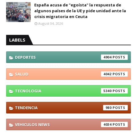
España acusa de "egoísta" la respuesta de
algunos países de la UE y pide unidad ante la
crisis migratoria en Ceuta
August 04, 2026
LABELS
DEPORTES
4904
SALUD
4042
TECNOLOGIA
5340
TENDENCIA
980
VEHICULOS NEWS
4034