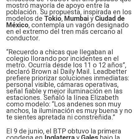
mostró mayoría de apoyo entre la
población. Su propuesta, inspirada en los
modelos de
Tokio
,
Mumbai
y
Ciudad de
México
, contempla un vagón designado
en el extremo del tren más cercano al
conductor.
“Recuerdo a chicas que llegaban al
colegio llorando por incidentes en el
metro. Ocurría desde los 11 o 12 años”,
declaró Brown al Daily Mail. Leadbetter
prefiere priorizar soluciones inmediatas:
personal visible, cámaras operativas,
señal fiable y mejor iluminación en las
estaciones. Señaló la línea Elizabeth
como modelo: “Los andenes son muy
anchos, la iluminación es muy buena y no
te sientes apretada ni constreñida.”
El 9 de junio, el BTP obtuvo la primera
condena en
Inglaterra
y
Gales
bajo la