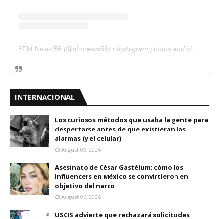
SFM News 56
(@
sfmnews56
) • Instagram photos and videos
INTERNACIONAL
Los curiosos métodos que usaba la gente para
despertarse antes de que existieran las
alarmas (y el celular)
August 06, 2026
Asesinato de César Gastélum: cómo los
influencers en México se convirtieron en
objetivo del narco
August 06, 2026
USCIS advierte que rechazará solicitudes