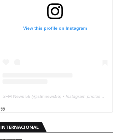
View this profile on Instagram
SFM News 56
(@
sfmnews56
) • Instagram photos and videos
INTERNACIONAL