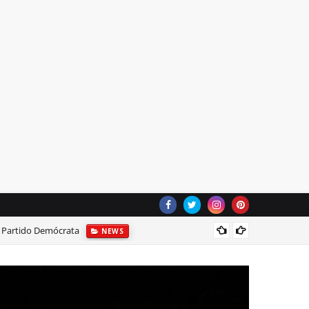
l Partido Demócrata
6 cambi
NEWS