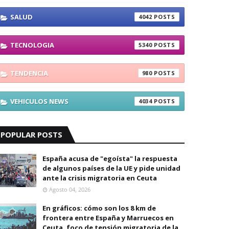
SALUD
4042
TECNOLOGIA
5340
TENDENCIA
980
VEHICULOS NEWS
4034
POPULAR POSTS
España acusa de "egoísta" la respuesta
de algunos países de la UE y pide unidad
ante la crisis migratoria en Ceuta
Agosto 04, 2026
En gráficos: cómo son los 8 km de
frontera entre España y Marruecos en
Ceuta, foco de tensión migratoria de la