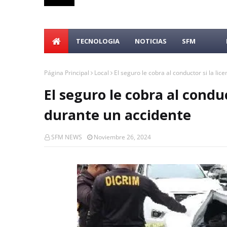
TECNOLOGIA
NOTICIAS
SFM
Página Principal
Local
El seguro le cobra al conductor si la li
El seguro le cobra al conduc
durante un accidente
SFM NEWS
Noviembre 26, 2024