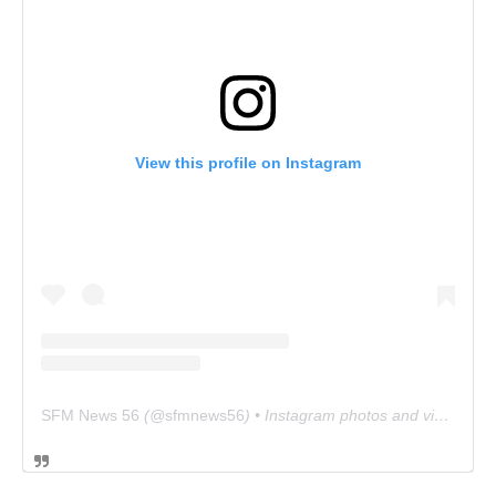
View this profile on Instagram
SFM News 56
(@
sfmnews56
) • Instagram photos and videos