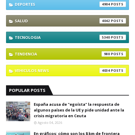
DEPORTES
4904
SALUD
4042
TECNOLOGIA
5340
TENDENCIA
980
VEHICULOS NEWS
4034
POPULAR POSTS
España acusa de "egoísta" la respuesta de
algunos países de la UE y pide unidad ante la
crisis migratoria en Ceuta
Agosto 04, 2026
En gráficos: cómo son los 8 km de frontera