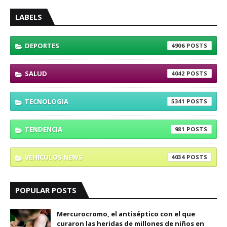
LABELS
DEPORTES
4906
SALUD
4042
TECNOLOGIA
5341
TENDENCIA
981
VEHICULOS NEWS
4034
POPULAR POSTS
Mercurocromo, el antiséptico con el que
curaron las heridas de millones de niños en