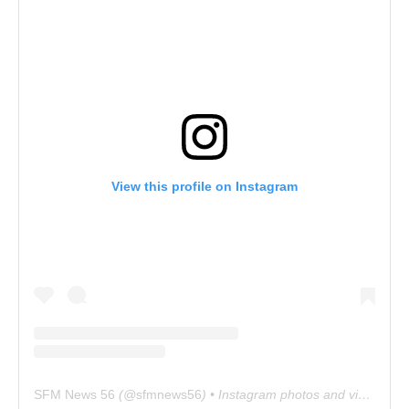
View this profile on Instagram
SFM News 56
(@
sfmnews56
) • Instagram photos and videos