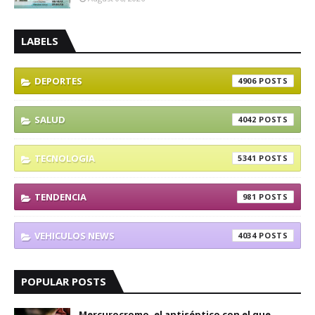
LABELS
DEPORTES
4906
SALUD
4042
TECNOLOGIA
5341
TENDENCIA
981
VEHICULOS NEWS
4034
POPULAR POSTS
Mercurocromo, el antiséptico con el que