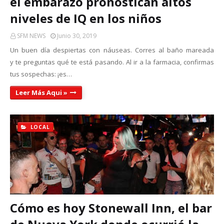
el embarazo pronostican altos
niveles de IQ en los niños
SFM NEWS
Junio 30, 2019
Un buen día despiertas con náuseas. Corres al baño mareada
y te preguntas qué te está pasando. Al ir a la farmacia, confirmas
tus sospechas: ¡es…
Leer Más Aqui »
LOCAL
Cómo es hoy Stonewall Inn, el bar