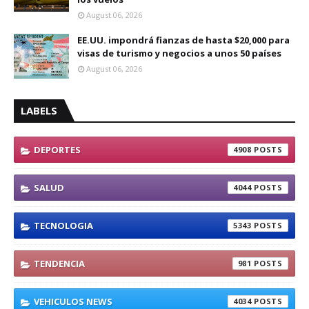
August 06, 2026
EE.UU. impondrá fianzas de hasta $20,000 para
visas de turismo y negocios a unos 50 países
August 06, 2026
LABELS
DEPORTES
4908
SALUD
4044
TECNOLOGIA
5343
TENDENCIA
981
VEHICULOS NEWS
4034