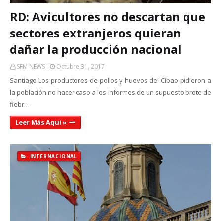
RD: Avicultores no descartan que
sectores extranjeros quieran
dañar la producción nacional
SFM NEWS
Octubre 31, 2017
Santiago Los productores de pollos y huevos del Cibao pidieron a
la población no hacer caso a los informes de un supuesto brote de
fiebr…
Leer Más Aqui »
INTERNACIONAL