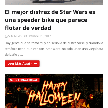
El mejor disfraz de Star Wars es
una speeder bike que parece
flotar de verdad
SFM NEWS
Octubre 31, 2017
Hay gente que se toma muy en serio lo de disfrazarse, y cuando la
temática tiene que ver con Star Wars no solo usan una vieja bata
de baño y …
Leer Más Aqui »
INTERNACIONAL