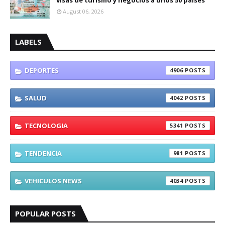
visas de turismo y negocios a unos 50 países
August 06, 2026
LABELS
DEPORTES
4906
SALUD
4042
TECNOLOGIA
5341
TENDENCIA
981
VEHICULOS NEWS
4034
POPULAR POSTS