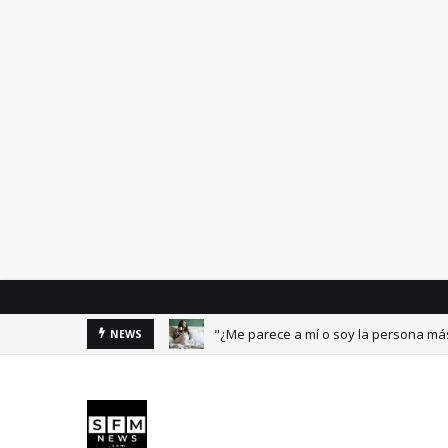
"¿Me parece a mí o soy la persona más
NEWS