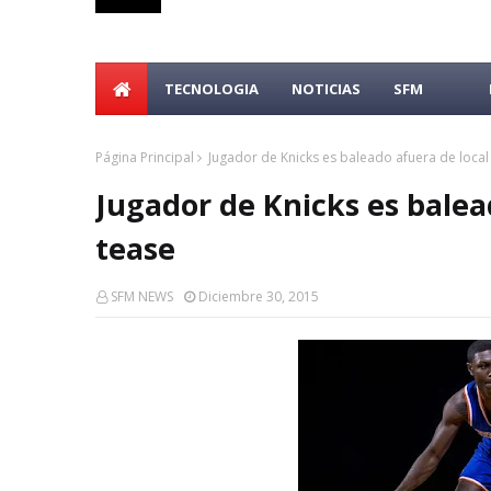
TECNOLOGIA
NOTICIAS
SFM
Página Principal
Jugador de Knicks es baleado afuera de local 
Jugador de Knicks es balead
tease
SFM NEWS
Diciembre 30, 2015