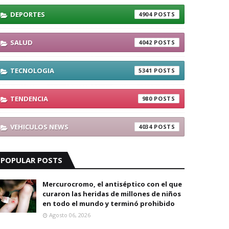
DEPORTES
4904
SALUD
4042
TECNOLOGIA
5341
TENDENCIA
980
VEHICULOS NEWS
4034
POPULAR POSTS
Mercurocromo, el antiséptico con el que
curaron las heridas de millones de niños
en todo el mundo y terminó prohibido
Agosto 06, 2026