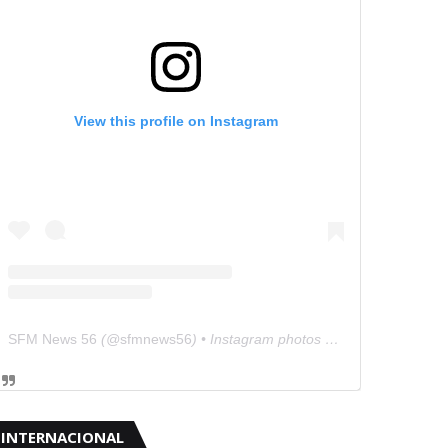
View this profile on Instagram
SFM News 56
(@
sfmnews56
) • Instagram photos and videos
INTERNACIONAL