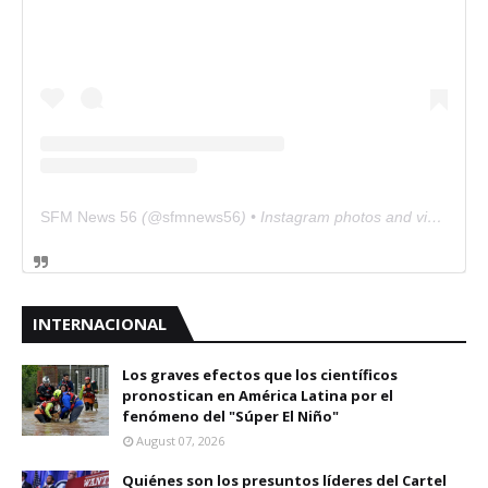
SFM News 56
(@
sfmnews56
) • Instagram photos and videos
INTERNACIONAL
Los graves efectos que los científicos
pronostican en América Latina por el
fenómeno del "Súper El Niño"
August 07, 2026
Quiénes son los presuntos líderes del Cartel