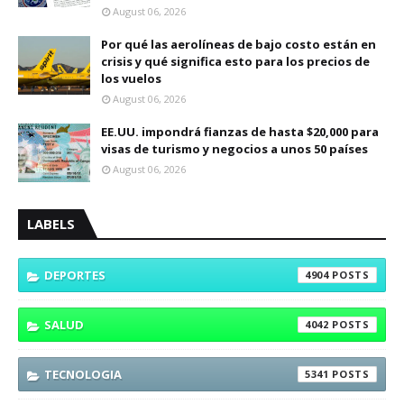
August 06, 2026
Por qué las aerolíneas de bajo costo están en
crisis y qué significa esto para los precios de
los vuelos
August 06, 2026
EE.UU. impondrá fianzas de hasta $20,000 para
visas de turismo y negocios a unos 50 países
August 06, 2026
LABELS
DEPORTES
4904
SALUD
4042
TECNOLOGIA
5341