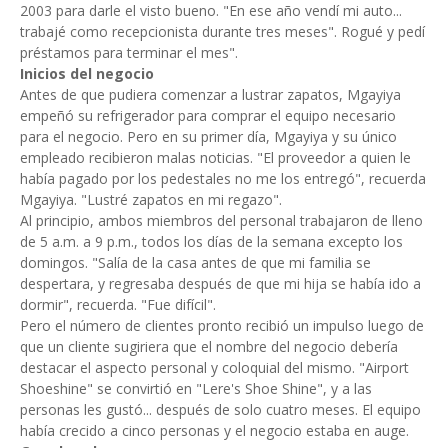
2003 para darle el visto bueno. "En ese año vendí mi auto...
trabajé como recepcionista durante tres meses". Rogué y pedí
préstamos para terminar el mes".
Inicios del negocio
Antes de que pudiera comenzar a lustrar zapatos, Mgayiya
empeñó su refrigerador para comprar el equipo necesario
para el negocio. Pero en su primer día, Mgayiya y su único
empleado recibieron malas noticias. "El proveedor a quien le
había pagado por los pedestales no me los entregó", recuerda
Mgayiya. "Lustré zapatos en mi regazo".
Al principio, ambos miembros del personal trabajaron de lleno
de 5 a.m. a 9 p.m., todos los días de la semana excepto los
domingos. "Salía de la casa antes de que mi familia se
despertara, y regresaba después de que mi hija se había ido a
dormir", recuerda. "Fue difícil".
Pero el número de clientes pronto recibió un impulso luego de
que un cliente sugiriera que el nombre del negocio debería
destacar el aspecto personal y coloquial del mismo. "Airport
Shoeshine" se convirtió en "Lere's Shoe Shine", y a las
personas les gustó... después de solo cuatro meses. El equipo
había crecido a cinco personas y el negocio estaba en auge.