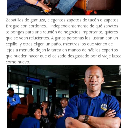
Zapatillas de gamuza, elegantes zapatos de tacón o zapatos
Brogue con cordones.... independientemente de qué zapatos
te pongas para una reunión de negocios importante, quieres
que se vean relucientes. Algunas personas los lustran con un
cepillo, y otras eligen un paño, mientras los que vienen de
lejos a menudo dejan la tarea en manos de hábiles expertos
que pueden hacer que el calzado desgastado por el viaje luzca
como nuevo.