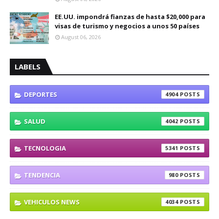
EE.UU. impondrá fianzas de hasta $20,000 para
visas de turismo y negocios a unos 50 países
August 06, 2026
LABELS
DEPORTES
4904
SALUD
4042
TECNOLOGIA
5341
TENDENCIA
980
VEHICULOS NEWS
4034