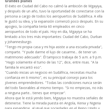
Grandes planes
El éxito en Ciudad del Cabo no calmó la ambición de Mgayiya,
y después de un año, tuvo la oportunidad de conectarse con la
persona a cargo de todos los aeropuertos de Sudáfrica. A ella
le gustó su idea, y la expansión comenzó poco después. En su
apogeo, la compañía tenía 60 empleados en cinco
aeropuertos de todo el país. Hoy en día, Mgayiya se ha
limitado a los tres más importantes: Ciudad del Cabo, Durban
y Johannesburgo.
"Tengo mi propia casa y mi hija asiste a una escuela privada",
comparte. "Y pude darme el lujo de casarme... de tener un
matrimonio adecuado". Él tampoco trabaja de 5 a.m. a 9 p.m.
"Hago solamente el turno de las 12", dice, entre risas. "A la
familia le encantó eso".
"Cuando inicias un negocio en Sudáfrica, necesitas mucha
confianza en ti mismo", es su principal consejo para los
jóvenes emprendedores. "Todas las condiciones nunca serán
del todo favorables al mismo tiempo. "Si no empiezas, no irás
a ninguna parte... tienes que empezar".
Ahora que le está yendo bien, Mgayiya no muestra señales de
detenerse. Tiene la mirada puesta en Angola, Kenia y Nigeria
para expandirse, al igual que sociedades en el Reino Unido y