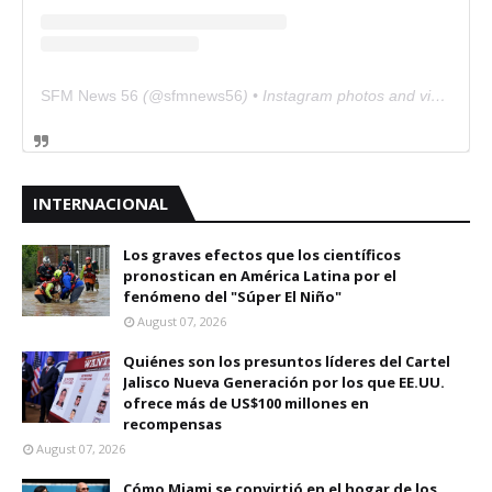
SFM News 56
(@
sfmnews56
) • Instagram photos and videos
INTERNACIONAL
Los graves efectos que los científicos
pronostican en América Latina por el
fenómeno del "Súper El Niño"
August 07, 2026
Quiénes son los presuntos líderes del Cartel
Jalisco Nueva Generación por los que EE.UU.
ofrece más de US$100 millones en
recompensas
August 07, 2026
Cómo Miami se convirtió en el hogar de los