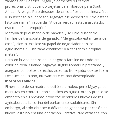
zapatos en Sudáfrica, Mgayiya comenzó su carrera
profesional distribuyendo tarjetas de embarque para South
African Airways. Pero después de cinco años con la línea aérea
y un ascenso a supervisor, Mgayiya fue despedido. "No estaba
listo para irme", recuerda. "A decir verdad, estaba asustado...
eso me dió un empujón".
Mgayiya dejó el manejo de papeles y se unió al negocio
familiar de transporte de ganado. "Me gustaba estar fuera de
casa", dice, al explicar su papel de negociador con los
agricultores. "Disfrutaba establecer y alcanzar mis propias
metas".
Pero en la vida dentro de un negocio familiar no todo era
color de rosa. Cuando Mgayiya sugirió tomar un préstamo y
asegurar contratos de exclusividad, su tío le pidió que se fuera.
Después de un año, nuevamente estaba desempleado.
Intentos fallidos
El hermano de su madre le quitó su empleo, pero Mgayiya se
mantuvo en contacto con sus clientes agricultores y pronto se
embarcó en su próximo proyecto: vender los huevos de los
agricultores a la cocina del parlamento sudafricano. Sin
embargo, al solo obtener 6 dólares de ganancia por cartón de
huevo, ésta no era una operación lucrativa. "Me atrasaba con