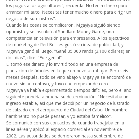
los pagos a los agricultores", recuerda. No tenía dinero para
arrancar mi auto. Necesitas tener mucho dinero para dirigir un
negocio de suministros".
Cuando las cosas se complicaron, Mgayiya siguió siendo
optimista y se inscribió al Sandlam Money Game, una
competencia en televisión para empresarios. A los ejecutivos
de marketing de Red Bull les gustó su idea de publicidad, y
Mgayiya ganó el juego. "Gané 35.000 rands (3.100 dólares) en
dos días", dice. "Fue genial".
Él tomó ese dinero y lo invirtió todo en una empresa de
plantación de árboles en la que empezó a trabajar. Pero seis
meses después, todo se vino abajo y Mgayiya se encontró de
nuevo sin un centavo, y tuvo que empezar de cero.
Mgayiya ya había experimentado tiempos difíciles, pero el año
siguiente pondría a prueba su determinación. "Necesitaba un
ingreso estable, así que me decidí por un negocio de lustrado
de calzado en el aeropuerto de Ciudad del Cabo. Un hombre
hambriento no puede pensar, y yo estaba famélico".
Se comunicó con sus contactos de cuando trabajaba en la
línea aérea y aplicó al espacio comercial en noviembre de
2002. Las autoridades se demoraron hasta septiembre de