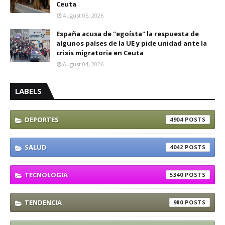
Ceuta
August 05, 2026
España acusa de "egoísta" la respuesta de
algunos países de la UE y pide unidad ante la
crisis migratoria en Ceuta
August 04, 2026
LABELS
DEPORTES
4904
SALUD
4042
TECNOLOGIA
5340
TENDENCIA
980