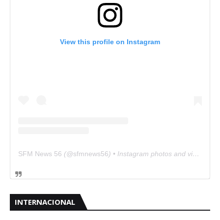
View this profile on Instagram
SFM News 56
(@
sfmnews56
) • Instagram photos and videos
INTERNACIONAL