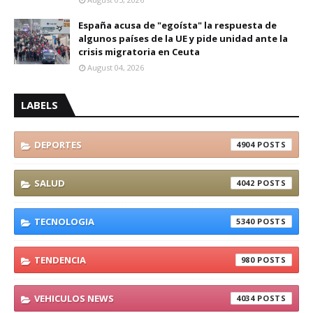
España acusa de "egoísta" la respuesta de
algunos países de la UE y pide unidad ante la
crisis migratoria en Ceuta
August 04, 2026
LABELS
DEPORTES
4904
SALUD
4042
TECNOLOGIA
5340
TENDENCIA
980
VEHICULOS NEWS
4034