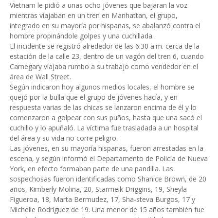
Vietnam le pidió a unas ocho jóvenes que bajaran la voz
mientras viajaban en un tren en Manhattan, el grupo,
integrado en su mayoría por hispanas, se abalanzó contra el
hombre propinándole golpes y una cuchillada.
El incidente se registró alrededor de las 6:30 a.m. cerca de la
estación de la calle 23, dentro de un vagón del tren 6, cuando
Carnegary viajaba rumbo a su trabajo como vendedor en el
área de Wall Street.
Según indicaron hoy algunos medios locales, el hombre se
quejó por la bulla que el grupo de jóvenes hacía, y en
respuesta varias de las chicas se lanzaron encima de él y lo
comenzaron a golpear con sus puños, hasta que una sacó el
cuchillo y lo apuñaló. La víctima fue trasladada a un hospital
del área y su vida no corre peligro.
Las jóvenes, en su mayoría hispanas, fueron arrestadas en la
escena, y según informó el Departamento de Policía de Nueva
York, en efecto formaban parte de una pandilla. Las
sospechosas fueron identificadas como Shanice Brown, de 20
años, Kimberly Molina, 20, Starmeik Driggins, 19, Sheyla
Figueroa, 18, Marta Bermudez, 17, Sha-steva Burgos, 17 y
Michelle Rodríguez de 19. Una menor de 15 años también fue