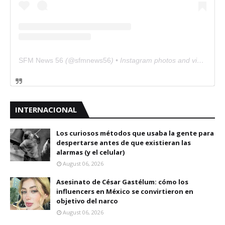
SFM News 56
(@
sfmnews56
) • Instagram photos and videos
INTERNACIONAL
Los curiosos métodos que usaba la gente para
despertarse antes de que existieran las
alarmas (y el celular)
August 06, 2026
Asesinato de César Gastélum: cómo los
influencers en México se convirtieron en
objetivo del narco
August 06, 2026