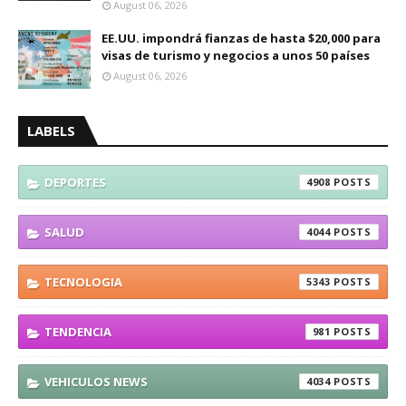
August 06, 2026
EE.UU. impondrá fianzas de hasta $20,000 para
visas de turismo y negocios a unos 50 países
August 06, 2026
LABELS
DEPORTES
4908
SALUD
4044
TECNOLOGIA
5343
TENDENCIA
981
VEHICULOS NEWS
4034