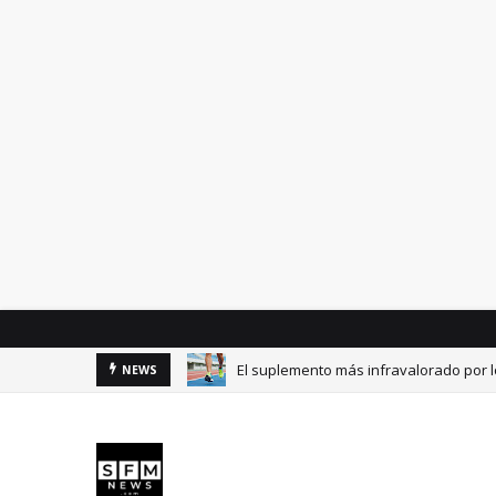
El suplemento más infravalorado por l
NEWS