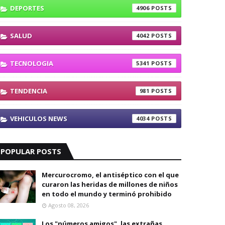
DEPORTES
4906
SALUD
4042
TECNOLOGIA
5341
TENDENCIA
981
VEHICULOS NEWS
4034
POPULAR POSTS
Mercurocromo, el antiséptico con el que
curaron las heridas de millones de niños
en todo el mundo y terminó prohibido
Agosto 08, 2026
Los "números amigos", las extrañas