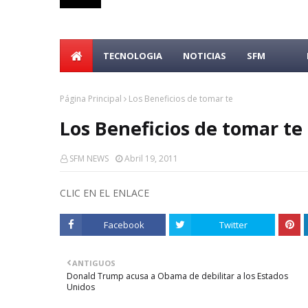
TECNOLOGIA
NOTICIAS
SFM
Página Principal
Los Beneficios de tomar te
Los Beneficios de tomar te
SFM NEWS
Abril 19, 2011
CLIC EN EL ENLACE
Facebook
Twitter
ANTIGUOS
Donald Trump acusa a Obama de debilitar a los Estados
Unidos