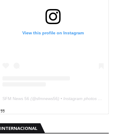
View this profile on Instagram
SFM News 56
(@
sfmnews56
) • Instagram photos and videos
INTERNACIONAL