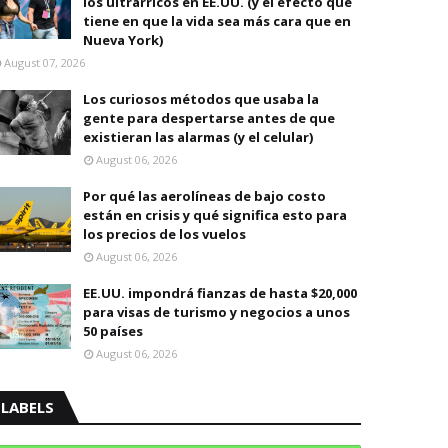
los ultrarricos en EE.UU. (y el efecto que
tiene en que la vida sea más cara que en
Nueva York)
August 07, 2026
Los curiosos métodos que usaba la
gente para despertarse antes de que
existieran las alarmas (y el celular)
August 06, 2026
Por qué las aerolíneas de bajo costo
están en crisis y qué significa esto para
los precios de los vuelos
August 06, 2026
EE.UU. impondrá fianzas de hasta $20,000
para visas de turismo y negocios a unos
50 países
August 06, 2026
LABELS