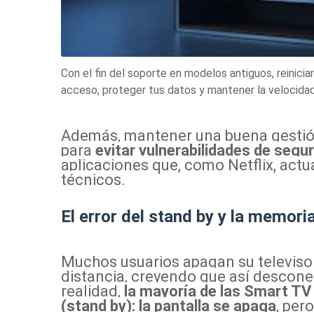
Con el fin del soporte en modelos antiguos, reinicia
acceso, proteger tus datos y mantener la velocidad
Además, mantener una buena gestió
para
evitar vulnerabilidades de segu
aplicaciones que, como Netflix, act
técnicos.
El error del stand by y la memori
Muchos usuarios apagan su televiso
distancia, creyendo que así descon
realidad,
la mayoría de las Smart T
(stand by): la pantalla se apaga
, per