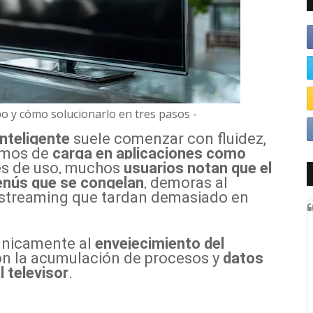
po y cómo solucionarlo en tres pasos -
inteligente
suele comenzar con fluidez,
nimos de
carga en aplicaciones como
es de uso, muchos
usuarios notan que el
enús que se congelan
, demoras al
 streaming que tardan demasiado en
únicamente al
envejecimiento del
con la acumulación de procesos y
datos
 televisor
.