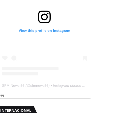
View this profile on Instagram
SFM News 56
(@
sfmnews56
) • Instagram photos and videos
INTERNACIONAL