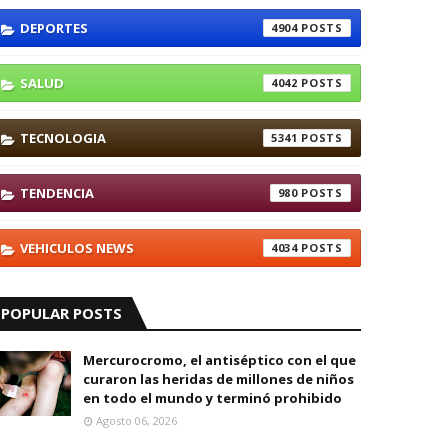
DEPORTES
4904
SALUD
4042
TECNOLOGIA
5341
TENDENCIA
980
VEHICULOS NEWS
4034
POPULAR POSTS
Mercurocromo, el antiséptico con el que
curaron las heridas de millones de niños
en todo el mundo y terminó prohibido
Agosto 06, 2026