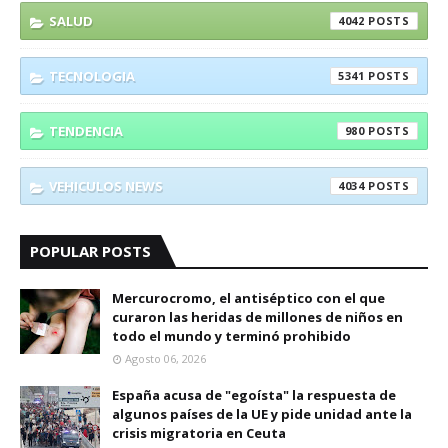
SALUD
4042
TECNOLOGIA
5341
TENDENCIA
980
VEHICULOS NEWS
4034
POPULAR POSTS
Mercurocromo, el antiséptico con el que
curaron las heridas de millones de niños en
todo el mundo y terminó prohibido
Agosto 06, 2026
España acusa de "egoísta" la respuesta de
algunos países de la UE y pide unidad ante la
crisis migratoria en Ceuta