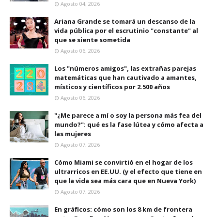
Agosto 04, 2026
Ariana Grande se tomará un descanso de la
vida pública por el escrutinio "constante" al
que se siente sometida
Agosto 06, 2026
Los "números amigos", las extrañas parejas
matemáticas que han cautivado a amantes,
místicos y científicos por 2.500 años
Agosto 06, 2026
"¿Me parece a mí o soy la persona más fea del
mundo?": qué es la fase lútea y cómo afecta a
las mujeres
Agosto 07, 2026
Cómo Miami se convirtió en el hogar de los
ultrarricos en EE.UU. (y el efecto que tiene en
que la vida sea más cara que en Nueva York)
Agosto 07, 2026
En gráficos: cómo son los 8 km de frontera