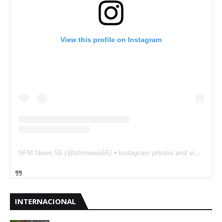
View this profile on Instagram
SFM News 56
(@
sfmnews56
) • Instagram photos and videos
INTERNACIONAL