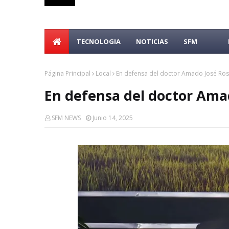
TECNOLOGIA
NOTICIAS
SFM
Página Principal
Local
En defensa del doctor Amado José Ro
En defensa del doctor Ama
SFM NEWS
Junio 14, 2025