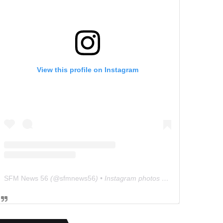
View this profile on Instagram
SFM News 56
(@
sfmnews56
) • Instagram photos and videos