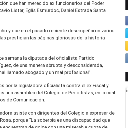
ción que han merecido ex funcionarios del Poder
vio Lister, Eglis Esmurdoc, Daniel Estrada Santa
echo y que en el pasado reciente desempeñaron varios
das prestigian las páginas gloriosas de la historia
te semana la diputada del oficialista Partido
íguez, de una manera abrupta y desconsiderada,
al llamado abogado y un mal profesional”.
or la legisladora oficialista contra el ex Fiscal y
s una asamblea del Colegio de Periodistas, en la cual
dios de Comunicación.
ladora asiste con dirigentes del Colegio a expresar de
osa, porque “La soberbia es una discapacidad que
se encuentran de golpe con una miserable cuota de