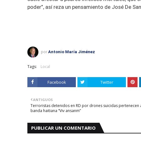
poder”, así reza un pensamiento de José De San M
por
Antonio María Jiménez
Tags:
Local
Facebook
Twitter
ANTIGUOS
Terroristas detenidos en RD por drones suicidas pertenecen 
banda haitiana “Viv ansanm”
PUBLICAR UN COMENTARIO