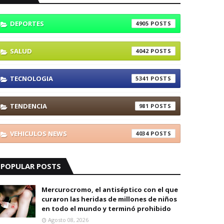
DEPORTES
4905
SALUD
4042
TECNOLOGIA
5341
TENDENCIA
981
VEHICULOS NEWS
4034
POPULAR POSTS
Mercurocromo, el antiséptico con el que
curaron las heridas de millones de niños
en todo el mundo y terminó prohibido
Agosto 08, 2026