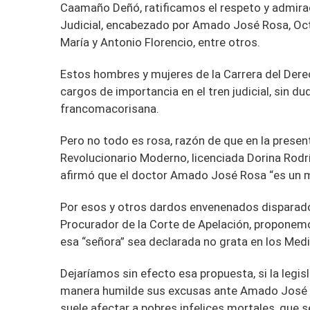
Caamaño Deñó, ratificamos el respeto y admira
Judicial, encabezado por Amado José Rosa, Octa
María y Antonio Florencio, entre otros.
Estos hombres y mujeres de la Carrera del Der
cargos de importancia en el tren judicial, sin du
francomacorisana.
Pero no todo es rosa, razón de que en la presen
Revolucionario Moderno, licenciada Dorina Rodr
afirmó que el doctor Amado José Rosa “es un m
Por esos y otros dardos envenenados disparados p
Procurador de la Corte de Apelación, proponemo
esa “señora” sea declarada no grata en los Me
Dejaríamos sin efecto esa propuesta, si la legis
manera humilde sus excusas ante Amado José R
suele afectar a pobres infelices mortales, que 