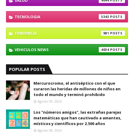
SALUD
4044
TECNOLOGIA
5343
TENDENCIA
981
VEHICULOS NEWS
4034
POPULAR POSTS
Mercurocromo, el antiséptico con el que
curaron las heridas de millones de niños en
todo el mundo y terminó prohibido
Agosto 09, 2026
Los "números amigos", las extrañas parejas
matemáticas que han cautivado a amantes,
místicos y científicos por 2.500 años
Agosto 08, 2026