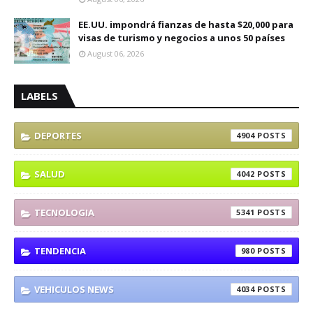
EE.UU. impondrá fianzas de hasta $20,000 para
visas de turismo y negocios a unos 50 países
August 06, 2026
LABELS
DEPORTES
4904
SALUD
4042
TECNOLOGIA
5341
TENDENCIA
980
VEHICULOS NEWS
4034