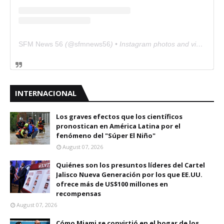
SFM News 56
(@
sfmnews56
) • Instagram photos and videos
INTERNACIONAL
Los graves efectos que los científicos
pronostican en América Latina por el
fenómeno del "Súper El Niño"
August 07, 2026
Quiénes son los presuntos líderes del Cartel
Jalisco Nueva Generación por los que EE.UU.
ofrece más de US$100 millones en
recompensas
August 07, 2026
Cómo Miami se convirtió en el hogar de los