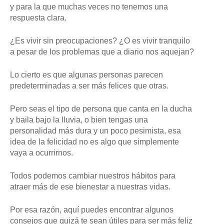
r
,
y para la que muchas veces no tenemos una
M
m
A
respuesta clara.
,
a
G
c
E
N
i
¿Es vivir sin preocupaciones? ¿O es vivir tranquilo
,
ó
a pesar de los problemas que a diario nos aquejan?
G
n
E
T
d
Lo cierto es que algunas personas parecen
T
e
predeterminadas a ser más felices que otras.
Y
l
I
M
a
Pero seas el tipo de persona que canta en la ducha
A
r
G
y baila bajo la lluvia, o bien tengas una
t
E
personalidad más dura y un poco pesimista, esa
í
S
idea de la felicidad no es algo que simplemente
c
vaya a ocurrirnos.
u
l
Todos podemos cambiar nuestros hábitos para
o
atraer más de ese bienestar a nuestras vidas.
Por esa razón, aquí puedes encontrar algunos
consejos que quizá te sean útiles para ser más feliz