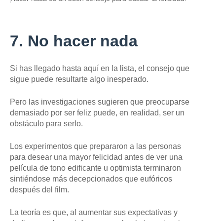
i
N
e
T
E
d
D
e
7. No hacer nada
E
f
L
o
A
t
I
Si has llegado hasta aquí en la lista, el consejo que
o
M
,
sigue puede resultarte algo inesperado.
A
G
E
Pero las investigaciones sugieren que preocuparse
N
,
demasiado por ser feliz puede, en realidad, ser un
obstáculo para serlo.
Los experimentos que prepararon a las personas
para desear una mayor felicidad antes de ver una
película de tono edificante u optimista terminaron
sintiéndose más decepcionados que eufóricos
después del film.
La teoría es que, al aumentar sus expectativas y