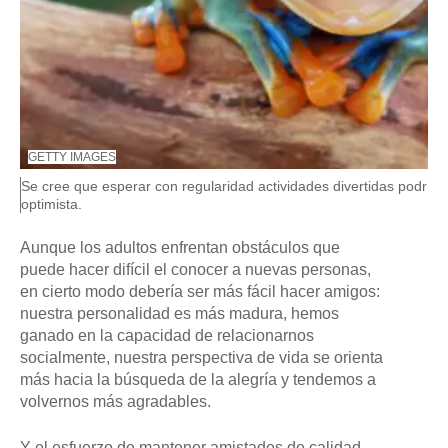
F
GETTY IMAGES
U
P
Se cree que esperar con regularidad actividades divertidas podría
E
i
optimista.
N
e
T
E
d
Aunque los adultos enfrentan obstáculos que
D
e
puede hacer difícil el conocer a nuevas personas,
E
f
L
en cierto modo debería ser más fácil hacer amigos:
o
A
t
nuestra personalidad es más madura, hemos
I
o
M
ganado en la capacidad de relacionarnos
,
A
socialmente, nuestra perspectiva de vida se orienta
G
más hacia la búsqueda de la alegría y tendemos a
E
N
volvernos más agradables.
,
Y el esfuerzo de mantener amistades de calidad