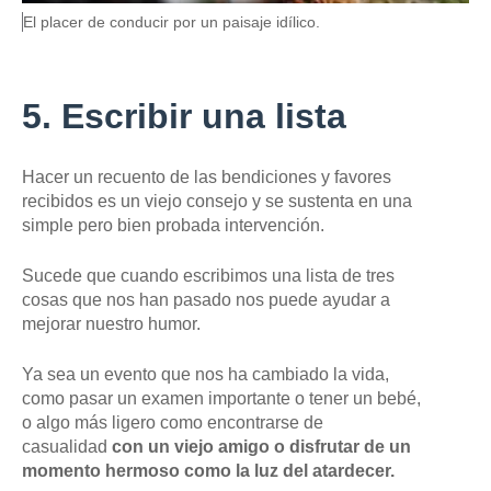
U
P
El placer de conducir por un paisaje idílico.
E
i
N
e
T
E
d
D
e
5. Escribir una lista
E
f
L
o
A
t
I
Hacer un recuento de las bendiciones y favores
o
M
,
recibidos es un viejo consejo y se sustenta en una
A
G
simple pero bien probada intervención.
E
N
,
Sucede que cuando escribimos una lista de tres
cosas que nos han pasado nos puede ayudar a
mejorar nuestro humor.
Ya sea un evento que nos ha cambiado la vida,
como pasar un examen importante o tener un bebé,
o algo más ligero como encontrarse de
casualidad
con un viejo amigo o disfrutar de un
momento hermoso como la luz del atardecer.