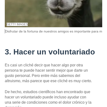
F
GETTY IMAGES
U
P
Disfrutar de la fortuna de nuestros amigos es importante para mant
E
i
N
e
T
E
d
D
e
3. Hacer un voluntariado
E
f
L
o
A
t
I
Es casi un cliché decir que hacer algo por otra
o
M
,
persona te puede hacer sentir mejor que darte un
A
G
gusto personal. Pero entre más sabemos del
E
altruismo, más parece que ese cliché es muy cierto.
N
,
De hecho, estudios científicos han encontrado que
hacer un voluntariado puede incluso ayudar con
una serie de condiciones como el dolor crónico y la