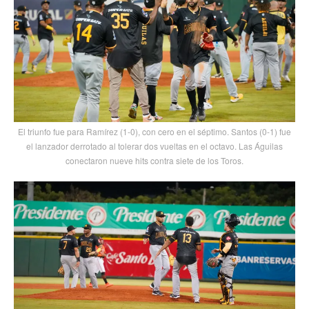
El triunfo fue para Ramírez (1-0), con cero en el séptimo. Santos (0-1) fue
el lanzador derrotado al tolerar dos vueltas en el octavo. Las Águilas
conectaron nueve hits contra siete de los Toros.