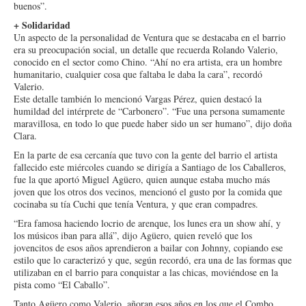
buenos”.
+ Solidaridad
Un aspecto de la personalidad de Ventura que se destacaba en el barrio
era su preocupación social, un detalle que recuerda Rolando Valerio,
conocido en el sector como Chino. “Ahí no era artista, era un hombre
humanitario, cualquier cosa que faltaba le daba la cara”, recordó
Valerio.
Este detalle también lo mencionó Vargas Pérez, quien destacó la
humildad del intérprete de “Carbonero”. “Fue una persona sumamente
maravillosa, en todo lo que puede haber sido un ser humano”, dijo doña
Clara.
En la parte de esa cercanía que tuvo con la gente del barrio el artista
fallecido este miércoles cuando se dirigía a Santiago de los Caballeros,
fue la que aportó Miguel Agüero, quien aunque estaba mucho más
joven que los otros dos vecinos, mencionó el gusto por la comida que
cocinaba su tía Cuchi que tenía Ventura, y que eran compadres.
“Era famosa haciendo locrio de arenque, los lunes era un show ahí, y
los músicos iban para allá”, dijo Agüero, quien reveló que los
jovencitos de esos años aprendieron a bailar con Johnny, copiando ese
estilo que lo caracterizó y que, según recordó, era una de las formas que
utilizaban en el barrio para conquistar a las chicas, moviéndose en la
pista como “El Caballo”.
Tanto Agüero como Valerio, añoran esos años en los que el Combo