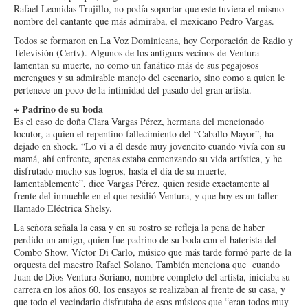
Rafael Leonidas Trujillo, no podía soportar que este tuviera el mismo
nombre del cantante que más admiraba, el mexicano Pedro Vargas.
Todos se formaron en La Voz Dominicana, hoy Corporación de Radio y
Televisión (Certv). Algunos de los antiguos vecinos de Ventura
lamentan su muerte, no como un fanático más de sus pegajosos
merengues y su admirable manejo del escenario, sino como a quien le
pertenece un poco de la intimidad del pasado del gran artista.
+ Padrino de su boda
Es el caso de doña Clara Vargas Pérez, hermana del mencionado
locutor, a quien el repentino fallecimiento del “Caballo Mayor”, ha
dejado en shock. “Lo vi a él desde muy jovencito cuando vivía con su
mamá, ahí enfrente, apenas estaba comenzando su vida artística, y he
disfrutado mucho sus logros, hasta el día de su muerte,
lamentablemente”, dice Vargas Pérez, quien reside exactamente al
frente del inmueble en el que residió Ventura, y que hoy es un taller
llamado Eléctrica Shelsy.
La señora señala la casa y en su rostro se refleja la pena de haber
perdido un amigo, quien fue padrino de su boda con el baterista del
Combo Show, Víctor Di Carlo, músico que más tarde formó parte de la
orquesta del maestro Rafael Solano. También menciona que cuando
Juan de Dios Ventura Soriano, nombre completo del artista, iniciaba su
carrera en los años 60, los ensayos se realizaban al frente de su casa, y
que todo el vecindario disfrutaba de esos músicos que “eran todos muy