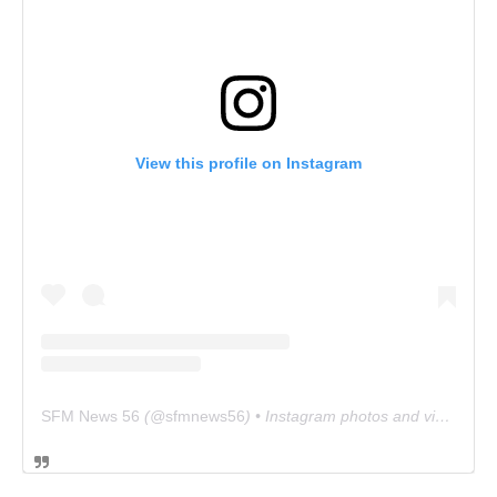
View this profile on Instagram
SFM News 56
(@
sfmnews56
) • Instagram photos and videos