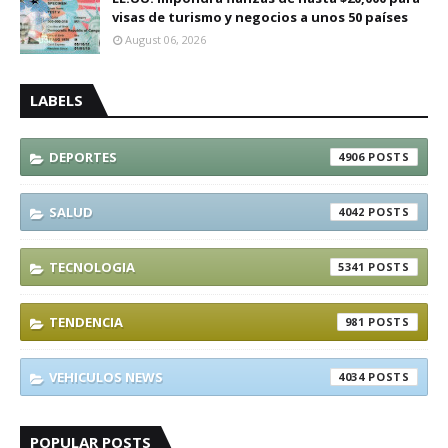
visas de turismo y negocios a unos 50 países
August 06, 2026
LABELS
DEPORTES
4906
SALUD
4042
TECNOLOGIA
5341
TENDENCIA
981
VEHICULOS NEWS
4034
POPULAR POSTS