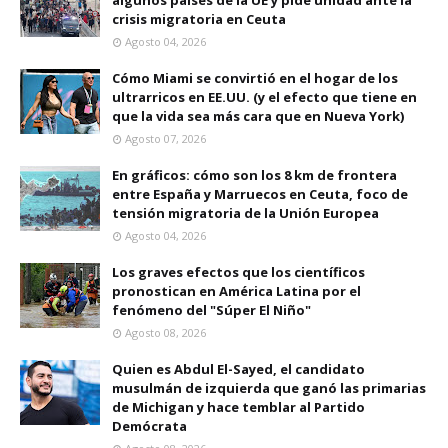
algunos países de la UE y pide unidad ante la
crisis migratoria en Ceuta
Agosto 04, 2026
Cómo Miami se convirtió en el hogar de los
ultrarricos en EE.UU. (y el efecto que tiene en
que la vida sea más cara que en Nueva York)
Agosto 07, 2026
En gráficos: cómo son los 8 km de frontera
entre España y Marruecos en Ceuta, foco de
tensión migratoria de la Unión Europea
Agosto 04, 2026
Los graves efectos que los científicos
pronostican en América Latina por el
fenómeno del "Súper El Niño"
Agosto 08, 2026
Quien es Abdul El-Sayed, el candidato
musulmán de izquierda que ganó las primarias
de Michigan y hace temblar al Partido
Demócrata