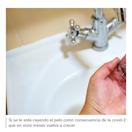
F
P
Si se te está cayendo el pelo como consecuencia de la covid-19, 
U
i
que en unos meses vuelva a crecer.
E
N
e