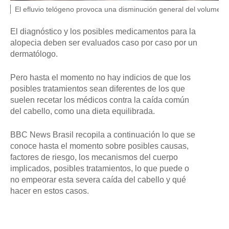
F
P
El efluvio telógeno provoca una disminución general del volumen 
U
i
E
N
e
El diagnóstico y los posibles medicamentos para la
T
d
alopecia deben ser evaluados caso por caso por un
E
e
D
dermatólogo.
f
E
o
L
t
A
Pero hasta el momento no hay indicios de que los
o
I
posibles tratamientos sean diferentes de los que
,
M
suelen recetar los médicos contra la caída común
A
G
del cabello, como una dieta equilibrada.
E
N
,
BBC News Brasil recopila a continuación lo que se
G
conoce hasta el momento sobre posibles causas,
E
factores de riesgo, los mecanismos del cuerpo
T
T
implicados, posibles tratamientos, lo que puede o
Y
no empeorar esta severa caída del cabello y qué
I
hacer en estos casos.
M
A
G
E
S