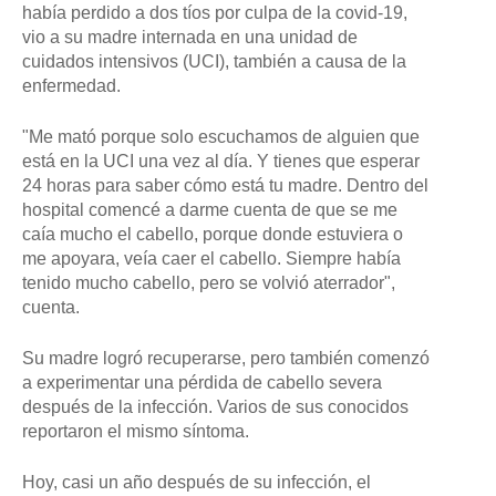
T
había perdido a dos tíos por culpa de la covid-19,
Y
vio a su madre internada en una unidad de
I
cuidados intensivos (UCI), también a causa de la
M
A
enfermedad.
G
E
S
"Me mató porque solo escuchamos de alguien que
está en la UCI una vez al día. Y tienes que esperar
24 horas para saber cómo está tu madre. Dentro del
hospital comencé a darme cuenta de que se me
caía mucho el cabello, porque donde estuviera o
me apoyara, veía caer el cabello. Siempre había
tenido mucho cabello, pero se volvió aterrador",
cuenta.
Su madre logró recuperarse, pero también comenzó
a experimentar una pérdida de cabello severa
después de la infección. Varios de sus conocidos
reportaron el mismo síntoma.
Hoy, casi un año después de su infección, el