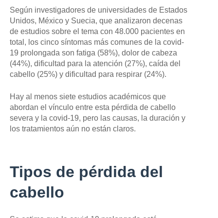
T
d
Según investigadores de universidades de Estados
E
e
Unidos, México y Suecia, que analizaron decenas
D
f
E
de estudios sobre el tema con 48.000 pacientes en
o
L
t
total, los cinco síntomas más comunes de la covid-
A
o
I
19 prolongada son fatiga (58%), dolor de cabeza
,
M
(44%), dificultad para la atención (27%), caída del
A
cabello (25%) y dificultad para respirar (24%).
G
E
N
Hay al menos siete estudios académicos que
,
G
abordan el vínculo entre esta pérdida de cabello
E
severa y la covid-19, pero las causas, la duración y
T
los tratamientos aún no están claros.
T
Y
I
M
A
Tipos de pérdida del
G
E
S
cabello