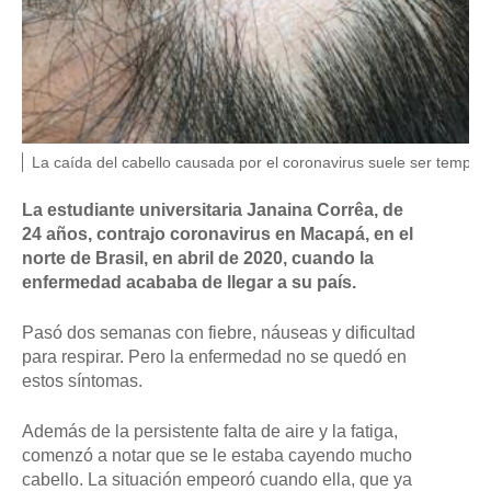
F
P
La caída del cabello causada por el coronavirus suele ser tempora
U
i
E
N
e
La estudiante universitaria Janaina Corrêa, de
T
d
24 años, contrajo coronavirus en Macapá, en el
E
e
D
norte de Brasil, en abril de 2020, cuando la
f
E
o
enfermedad acababa de llegar a su país.
L
t
A
o
I
Pasó dos semanas con fiebre, náuseas y dificultad
,
M
para respirar. Pero la enfermedad no se quedó en
A
G
estos síntomas.
E
N
,
Además de la persistente falta de aire y la fatiga,
G
comenzó a notar que se le estaba cayendo mucho
E
cabello. La situación empeoró cuando ella, que ya
T