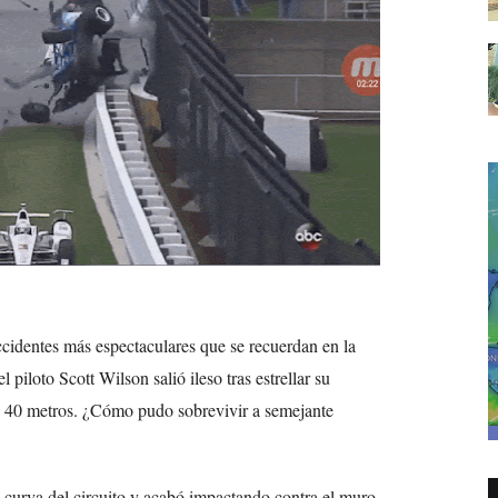
cidentes más espectaculares que se recuerdan en la
 piloto Scott Wilson salió ileso tras estrellar su
s 40 metros. ¿Cómo pudo sobrevivir a semejante
a curva del circuito y acabó impactando contra el muro.