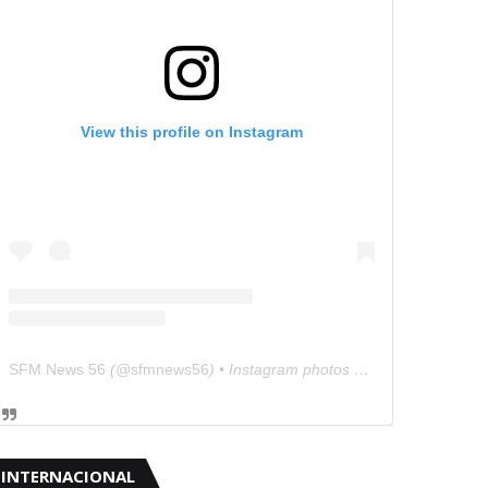
View this profile on Instagram
SFM News 56
(@
sfmnews56
) • Instagram photos and videos
INTERNACIONAL