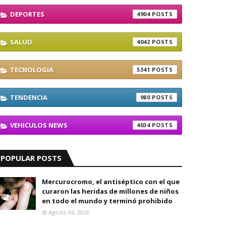
DEPORTES
4904
SALUD
4042
TECNOLOGIA
5341
TENDENCIA
980
VEHICULOS NEWS
4034
POPULAR POSTS
Mercurocromo, el antiséptico con el que
curaron las heridas de millones de niños
en todo el mundo y terminó prohibido
Agosto 06, 2026