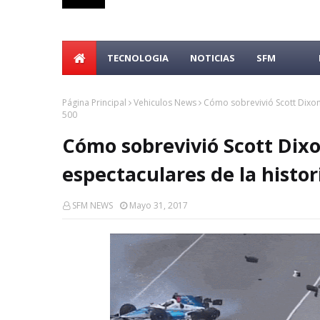
TECNOLOGIA
NOTICIAS
SFM
Página Principal
Vehiculos News
Cómo sobrevivió Scott Dixon 
500
Cómo sobrevivió Scott Dixo
espectaculares de la histor
SFM NEWS
Mayo 31, 2017