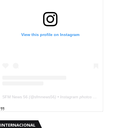
View this profile on Instagram
SFM News 56
(@
sfmnews56
) • Instagram photos and videos
INTERNACIONAL