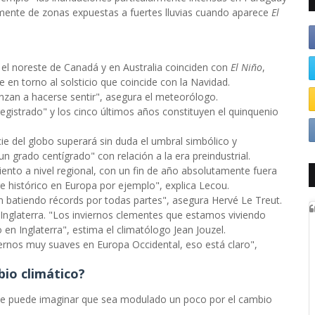
vamente de zonas expuestas a fuertes lluvias cuando aparece
El
el noreste de Canadá y en Australia coinciden con
El Niño
,
 en torno al solsticio que coincide con la Navidad.
enzan a hacerse sentir", asegura el meteorólogo.
registrado" y los cinco últimos años constituyen el quinquenio
e del globo superará sin duda el umbral simbólico y
un grado centígrado" con relación a la era preindustrial.
nto a nivel regional, con un fin de año absolutamente fuera
e histórico en Europa por ejemplo", explica Lecou.
 batiendo récords por todas partes", asegura Hervé Le Treut.
Inglaterra. "Los inviernos clementes que estamos viviendo
en Inglaterra", estima el climatólogo Jean Jouzel.
viernos muy suaves en Europa Occidental, eso está claro",
bio climático?
se puede imaginar que sea modulado un poco por el cambio