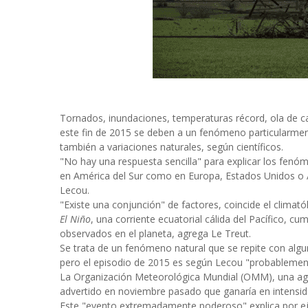
Tornados, inundaciones, temperaturas récord, ola de 
este fin de 2015 se deben a un fenómeno particularme
también a variaciones naturales, según científicos.
"No hay una respuesta sencilla" para explicar los fen
en América del Sur como en Europa, Estados Unidos o A
Lecou.
"Existe una conjunción" de factores, coincide el climat
El Niño
, una corriente ecuatorial cálida del Pacífico, 
observados en el planeta, agrega Le Treut.
Se trata de un fenómeno natural que se repite con alg
pero el episodio de 2015 es según Lecou "probablemen
La Organización Meteorológica Mundial (OMM), una age
advertido en noviembre pasado que ganaría en intensida
Este "evento extremadamente poderoso" explica por ej