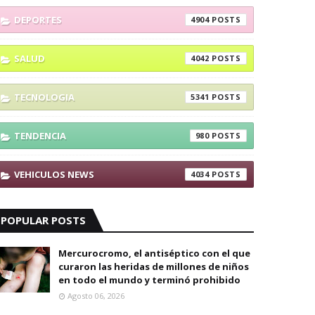
DEPORTES
4904
SALUD
4042
TECNOLOGIA
5341
TENDENCIA
980
VEHICULOS NEWS
4034
POPULAR POSTS
Mercurocromo, el antiséptico con el que
curaron las heridas de millones de niños
en todo el mundo y terminó prohibido
Agosto 06, 2026