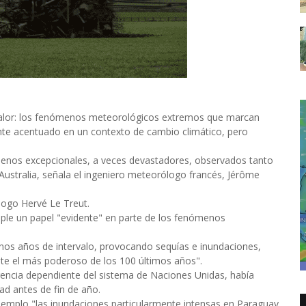
calor: los fenómenos meteorológicos extremos que marcan
nte acentuado en un contexto de cambio climático, pero
ómenos excepcionales, a veces devastadores, observados tanto
ustralia, señala el ingeniero meteorólogo francés, Jérôme
ólogo Hervé Le Treut.
cumple un papel "evidente" en parte de los fenómenos
unos años de intervalo, provocando sequías e inundaciones,
te el más poderoso de los 100 últimos años".
ncia dependiente del sistema de Naciones Unidas, había
d antes de fin de año.
emplo "las inundaciones particularmente intensas en Paraguay