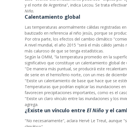
y el norte de Argentina", indica Lecou. Se trata efecti
Niño.
Calentamiento global
Las temperaturas anormalmente cálidas registradas en 
bautizado en referencia al niño Jesús, porque se produce
Por otra parte, los efectos del cambio climático "comi
A nivel mundial, el año 2015 "será el más cálido jamás 
más caluroso de que se tenga estadísticas.
Según la OMM, "la temperatura promedio en la superfici
significativo que constituye un calentamiento global de 
"De manera más puntual, se producirá este recalentamie
de serie en el hemisferio norte, con un mes de diciembr
"Existe un calentamiento de base que hace que se estén
Temperaturas que podrían explicar las inundaciones en 
favorecen precipitaciones importantes, como es el caso 
"Existe un claro vínculo entre las inundaciones y los in
agrega.
¿Existe un vínculo entre
El Niño
y el cam
"No necesariamente", aclara Hervé Le Treut, aunque "
climático".