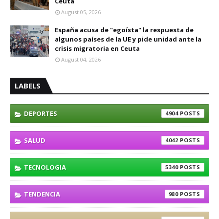
Ceuta
August 05, 2026
España acusa de "egoísta" la respuesta de
algunos países de la UE y pide unidad ante la
crisis migratoria en Ceuta
August 04, 2026
LABELS
DEPORTES
4904
SALUD
4042
TECNOLOGIA
5340
TENDENCIA
980