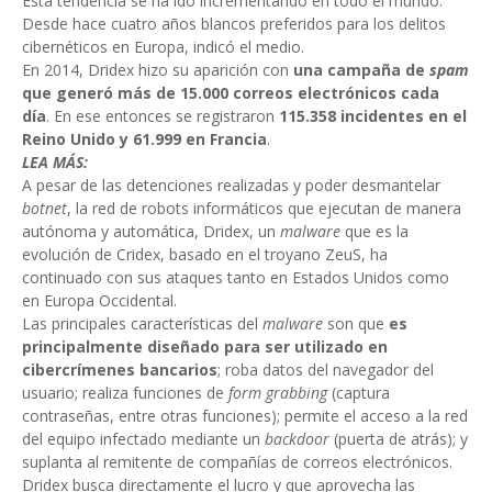
Esta tendencia se ha ido incrementando en todo el mundo.
Desde hace cuatro años blancos preferidos para los delitos
cibernéticos en Europa, indicó el medio.
En 2014, Dridex hizo su aparición con
una campaña de
spam
que generó más de 15.000 correos electrónicos cada
día
. En ese entonces se registraron
115.358 incidentes en el
Reino Unido y 61.999 en Francia
.
LEA MÁS:
A pesar de las detenciones realizadas y poder desmantelar
botnet
, la red de robots informáticos que ejecutan de manera
autónoma y automática, Dridex, un
malware
que es la
evolución de Cridex, basado en el troyano ZeuS, ha
continuado con sus ataques tanto en Estados Unidos como
en Europa Occidental.
Las principales características del
malware
son que
es
principalmente diseñado para ser utilizado en
cibercrímenes bancarios
; roba datos del navegador del
usuario; realiza funciones de
form grabbing
(captura
contraseñas, entre otras funciones); permite el acceso a la red
del equipo infectado mediante un
backdoor
(puerta de atrás); y
suplanta al remitente de compañías de correos electrónicos.
Dridex busca directamente el lucro y que aprovecha las