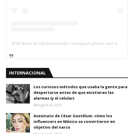
SFM News 56
(@
sfmnews56
) • Instagram photos and videos
INTERNACIONAL
Los curiosos métodos que usaba la gente para
despertarse antes de que existieran las
alarmas (y el celular)
August 06, 2026
Asesinato de César Gastélum: cómo los
influencers en México se convirtieron en
objetivo del narco
August 06, 2026