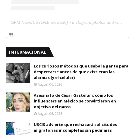
SFM News 56
(@
sfmnews56
) • Instagram photos and videos
INTERNACIONAL
Los curiosos métodos que usaba la gente para
despertarse antes de que existieran las
alarmas (y el celular)
August 06, 2026
Asesinato de César Gastélum: cómo los
influencers en México se convirtieron en
objetivo del narco
August 06, 2026
USCIS advierte que rechazará solicitudes
migratorias incompletas sin pedir más