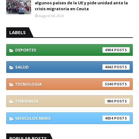
algunos países de la UE y pide unidad ante la
crisis migratoria en Ceuta
August 04, 2026
LABELS
DEPORTES
4904
SALUD
4042
TECNOLOGIA
5340
TENDENCIA
980
VEHICULOS NEWS
4034
POPULAR POSTS