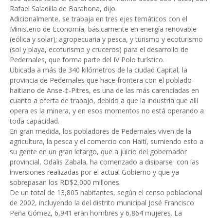
Rafael Saladilla de Barahona, dijo.
Adicionalmente, se trabaja en tres ejes temáticos con el
Ministerio de Economía, básicamente en energía renovable
(eólica y solar); agropecuaria y pesca, y turismo y ecoturismo
(sol y playa, ecoturismo y cruceros) para el desarrollo de
Pedernales, que forma parte del IV Polo turístico.
Ubicada a más de 340 kilómetros de la ciudad Capital, la
provincia de Pedernales que hace frontera con el poblado
haitiano de Anse-‡-Pitres, es una de las más carenciadas en
cuanto a oferta de trabajo, debido a que la industria que allí
opera es la minera, y en esos momentos no está operando a
toda capacidad.
En gran medida, los pobladores de Pedernales viven de la
agricultura, la pesca y el comercio con Haití, sumiendo esto a
su gente en un gran letargo, que a juicio del gobernador
provincial, Odalis Zabala, ha comenzado a disiparse con las
inversiones realizadas por el actual Gobierno y que ya
sobrepasan los RD$2,000 millones.
De un total de 13,805 habitantes, según el censo poblacional
de 2002, incluyendo la del distrito municipal José Francisco
Peña Gómez, 6,941 eran hombres y 6,864 mujeres. La