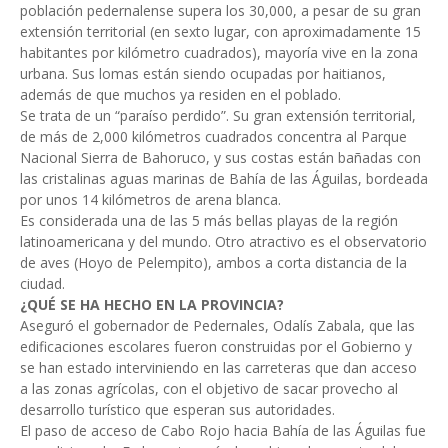
población pedernalense supera los 30,000, a pesar de su gran
extensión territorial (en sexto lugar, con aproximadamente 15
habitantes por kilómetro cuadrados), mayoría vive en la zona
urbana. Sus lomas están siendo ocupadas por haitianos,
además de que muchos ya residen en el poblado.
Se trata de un “paraíso perdido”. Su gran extensión territorial,
de más de 2,000 kilómetros cuadrados concentra al Parque
Nacional Sierra de Bahoruco, y sus costas están bañadas con
las cristalinas aguas marinas de Bahía de las Águilas, bordeada
por unos 14 kilómetros de arena blanca.
Es considerada una de las 5 más bellas playas de la región
latinoamericana y del mundo. Otro atractivo es el observatorio
de aves (Hoyo de Pelempito), ambos a corta distancia de la
ciudad.
¿QUÉ SE HA HECHO EN LA PROVINCIA?
Aseguró el gobernador de Pedernales, Odalís Zabala, que las
edificaciones escolares fueron construidas por el Gobierno y
se han estado interviniendo en las carreteras que dan acceso
a las zonas agrícolas, con el objetivo de sacar provecho al
desarrollo turístico que esperan sus autoridades.
El paso de acceso de Cabo Rojo hacia Bahía de las Águilas fue