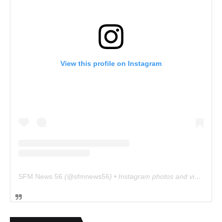
View this profile on Instagram
SFM News 56
(@
sfmnews56
) • Instagram photos and videos