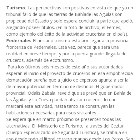
Turismo.
Las perspectivas son positivas en vista de que ya un
tribunal falló de que las tierras de Bahíade las Águilas son
propiedad del Estado y solo espera concluir la parte que apeló,
alegando poseer títulos. (En la foto de archivo, el Ferries,
como ejemplo del éxito de la actividad crucerista en el país).
Pedernales
El ansiado turismo está por llegar a la provincia
fronteriza de Pedernales. Esta vez, parece que será una
realidad en breve tiempo, y por la puerta grande: llegada de
cruceros, además de ecoturismo.
Para los últimos seis meses de este año sus autoridades
esperan el inicio del proyecto de cruceros en esa empobrecida
demarcación sureña que a juicio de expertos apunta a ser la
de mayor potencial en término de destinos. El gobernador
provincial, Odalís Zabala, reveló que se prevé que en Bahía de
las Águilas y La Cueva puedan atracar cruceros, lo que
marcará esta actividad, hasta tanto se construyan las
habitaciones necesarias para esos visitantes.
Se espera que en marzo próximo se presenten todas las
alternativas. El Ministerio de Turismo, a través del Ceztur
(Cuerpo Especializado de Seguridad Turística), se trabaja en
eso desde todo el litoral costero marino desde Los Patos, San