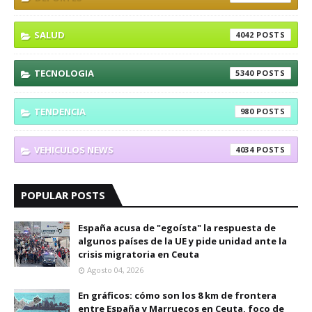
SALUD
4042
TECNOLOGIA
5340
TENDENCIA
980
VEHICULOS NEWS
4034
POPULAR POSTS
España acusa de "egoísta" la respuesta de
algunos países de la UE y pide unidad ante la
crisis migratoria en Ceuta
Agosto 04, 2026
En gráficos: cómo son los 8 km de frontera
entre España y Marruecos en Ceuta, foco de