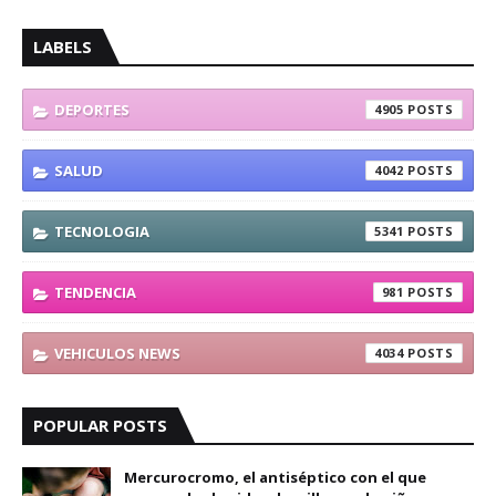
LABELS
DEPORTES
4905
SALUD
4042
TECNOLOGIA
5341
TENDENCIA
981
VEHICULOS NEWS
4034
POPULAR POSTS
Mercurocromo, el antiséptico con el que