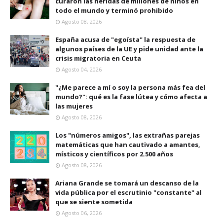
curaron las heridas de millones de niños en
todo el mundo y terminó prohibido
Agosto 08, 2026
España acusa de "egoísta" la respuesta de
algunos países de la UE y pide unidad ante la
crisis migratoria en Ceuta
Agosto 04, 2026
"¿Me parece a mí o soy la persona más fea del
mundo?": qué es la fase lútea y cómo afecta a
las mujeres
Agosto 08, 2026
Los "números amigos", las extrañas parejas
matemáticas que han cautivado a amantes,
místicos y científicos por 2.500 años
Agosto 08, 2026
Ariana Grande se tomará un descanso de la
vida pública por el escrutinio "constante" al
que se siente sometida
Agosto 06, 2026