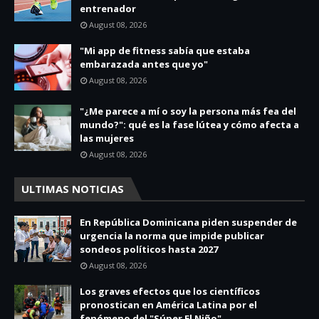
entrenador
August 08, 2026
"Mi app de fitness sabía que estaba
embarazada antes que yo"
August 08, 2026
"¿Me parece a mí o soy la persona más fea del
mundo?": qué es la fase lútea y cómo afecta a
las mujeres
August 08, 2026
ULTIMAS NOTICIAS
En República Dominicana piden suspender de
urgencia la norma que impide publicar
sondeos políticos hasta 2027
August 08, 2026
Los graves efectos que los científicos
pronostican en América Latina por el
fenómeno del "Súper El Niño"