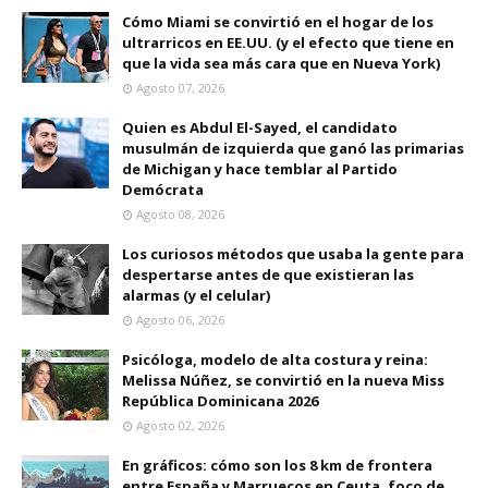
Cómo Miami se convirtió en el hogar de los
ultrarricos en EE.UU. (y el efecto que tiene en
que la vida sea más cara que en Nueva York)
Agosto 07, 2026
Quien es Abdul El-Sayed, el candidato
musulmán de izquierda que ganó las primarias
de Michigan y hace temblar al Partido
Demócrata
Agosto 08, 2026
Los curiosos métodos que usaba la gente para
despertarse antes de que existieran las
alarmas (y el celular)
Agosto 06, 2026
Psicóloga, modelo de alta costura y reina:
Melissa Núñez, se convirtió en la nueva Miss
República Dominicana 2026
Agosto 02, 2026
En gráficos: cómo son los 8 km de frontera
entre España y Marruecos en Ceuta, foco de