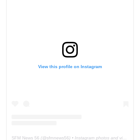
View this profile on Instagram
SFM News 56
(@
sfmnews56
) • Instagram photos and videos