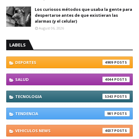
Los curiosos métodos que usaba la gente para
despertarse antes de que existieran las
alarmas (y el celular)
August 06, 2026
LABELS
DEPORTES
4909
SALUD
4044
TECNOLOGIA
5343
TENDENCIA
981
VEHICULOS NEWS
4037