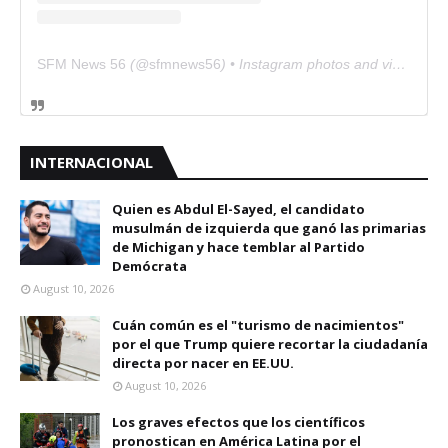
SFM News 56
(@
sfmnews56
) • Instagram photos and videos
INTERNACIONAL
Quien es Abdul El-Sayed, el candidato
musulmán de izquierda que ganó las primarias
de Michigan y hace temblar al Partido
Demócrata
August 10, 2026
Cuán común es el "turismo de nacimientos"
por el que Trump quiere recortar la ciudadanía
directa por nacer en EE.UU.
August 10, 2026
Los graves efectos que los científicos
pronostican en América Latina por el