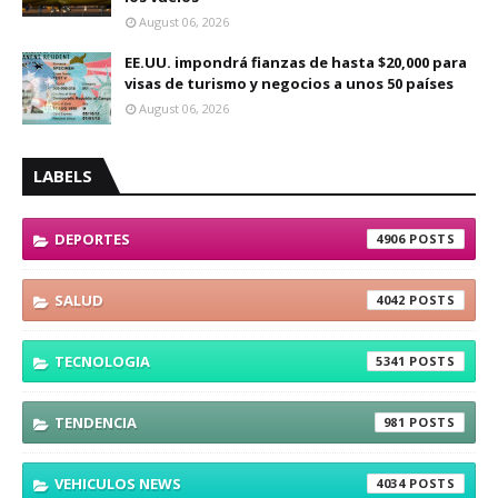
August 06, 2026
EE.UU. impondrá fianzas de hasta $20,000 para
visas de turismo y negocios a unos 50 países
August 06, 2026
LABELS
DEPORTES
4906
SALUD
4042
TECNOLOGIA
5341
TENDENCIA
981
VEHICULOS NEWS
4034