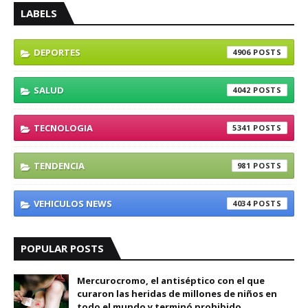
LABELS
DEPORTES
4906
SALUD
4042
TECNOLOGIA
5341
TENDENCIA
981
VEHICULOS NEWS
4034
POPULAR POSTS
Mercurocromo, el antiséptico con el que
curaron las heridas de millones de niños en
todo el mundo y terminó prohibido