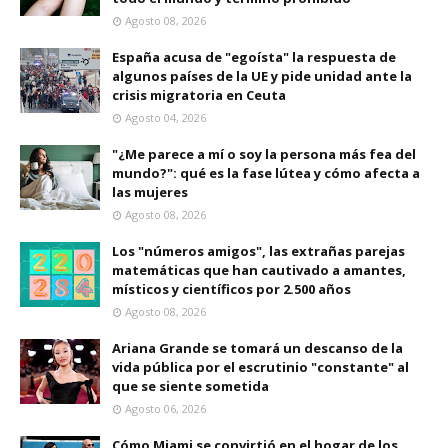
Agosto 08, 2026
España acusa de "egoísta" la respuesta de
algunos países de la UE y pide unidad ante la
crisis migratoria en Ceuta
Agosto 04, 2026
"¿Me parece a mí o soy la persona más fea del
mundo?": qué es la fase lútea y cómo afecta a
las mujeres
Agosto 08, 2026
Los "números amigos", las extrañas parejas
matemáticas que han cautivado a amantes,
místicos y científicos por 2.500 años
Agosto 08, 2026
Ariana Grande se tomará un descanso de la
vida pública por el escrutinio "constante" al
que se siente sometida
Agosto 06, 2026
Cómo Miami se convirtió en el hogar de los