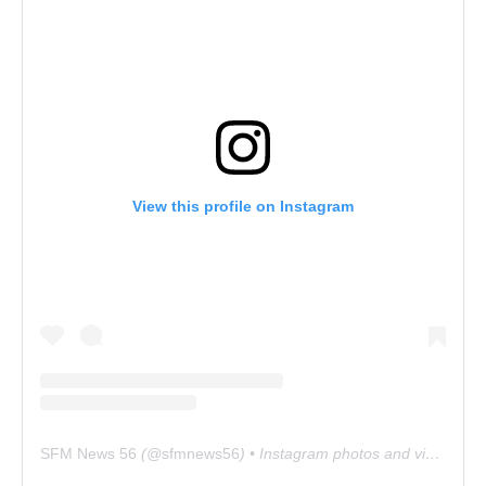
View this profile on Instagram
SFM News 56
(@
sfmnews56
) • Instagram photos and videos