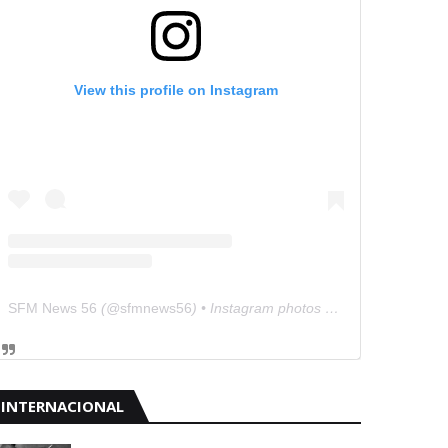
View this profile on Instagram
SFM News 56
(@
sfmnews56
) • Instagram photos and videos
INTERNACIONAL