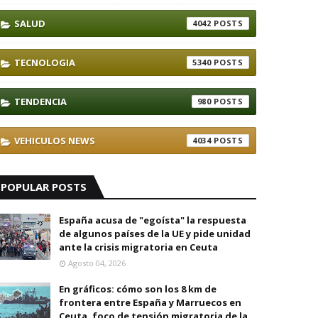
SALUD
4042
TECNOLOGIA
5340
TENDENCIA
980
VEHICULOS NEWS
4034
POPULAR POSTS
España acusa de "egoísta" la respuesta
de algunos países de la UE y pide unidad
ante la crisis migratoria en Ceuta
Agosto 04, 2026
En gráficos: cómo son los 8 km de
frontera entre España y Marruecos en
Ceuta, foco de tensión migratoria de la