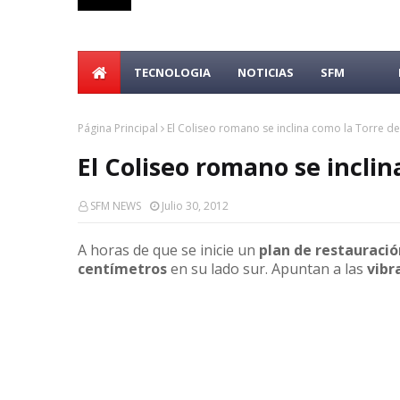
TECNOLOGIA
NOTICIAS
SFM
Página Principal
El Coliseo romano se inclina como la Torre de
El Coliseo romano se inclin
SFM NEWS
Julio 30, 2012
A horas de que se inicie un
plan de restauració
centímetros
en su lado sur. Apuntan a las
vibr