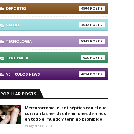
DEPORTES
4904
SALUD
4042
TECNOLOGIA
5341
TENDENCIA
980
VEHICULOS NEWS
4034
POPULAR POSTS
Mercurocromo, el antiséptico con el que
curaron las heridas de millones de niños
en todo el mundo y terminó prohibido
Agosto 06, 2026