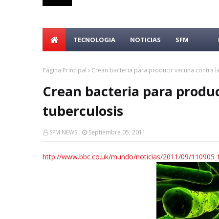
TECNOLOGIA
NOTICIAS
SFM
Página Principal
Crean bacteria para producir vacuna contra la
Crean bacteria para produc
tuberculosis
SFM NEWS
Septiembre 05, 2011
http://www.bbc.co.uk/mundo/noticias/2011/09/110905_