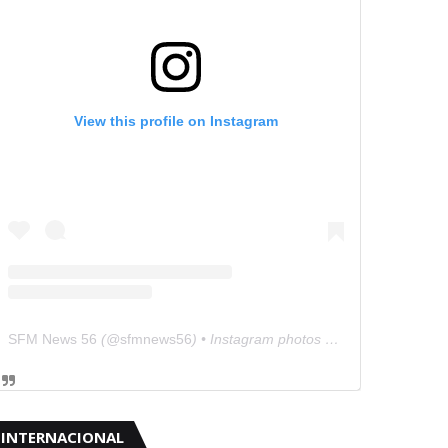
View this profile on Instagram
SFM News 56
(@
sfmnews56
) • Instagram photos and videos
INTERNACIONAL