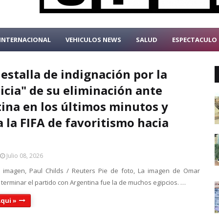
INTERNACIONAL
VEHICULOS NEWS
SALUD
ESPECTACULO
 estalla de indignación por la
ticia" de su eliminación ante
ina en los últimos minutos y
a la FIFA de favoritismo hacia
Julio 08, 2026
 imagen, Paul Childs / Reuters Pie de foto, La imagen de Omar
erminar el partido con Argentina fue la de muchos egipcios. …
qui »