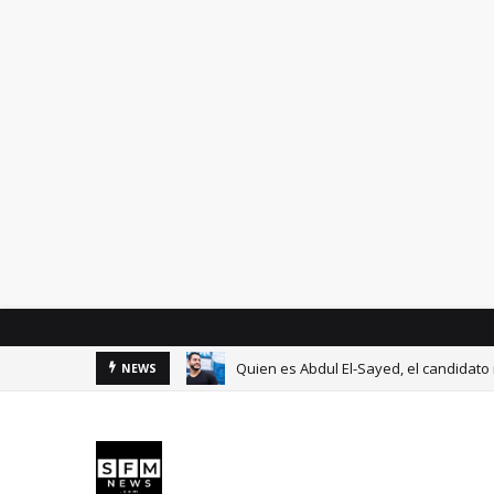
Quien es Abdul El-Sayed, el candidato
NEWS
6 cambios sencillos que hice para evit