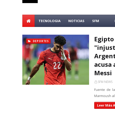
TECNOLOGIA
NOTICIAS
SFM
Egipto
DEPORTES
"injus
Argent
acusa 
Messi
SFM NEWS
Fuente de la
Marmoush al t
Leer Más A