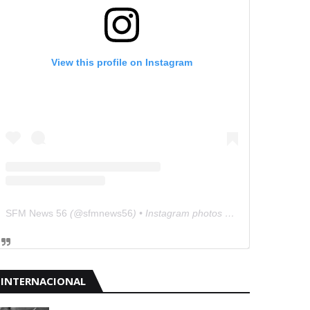
View this profile on Instagram
SFM News 56
(@
sfmnews56
) • Instagram photos and videos
INTERNACIONAL