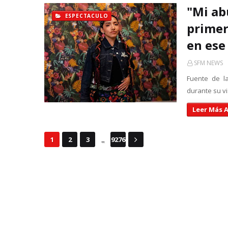
"Mi ab
ESPECTACULO
primer
en ese
SFM NEWS
Fuente de la
durante su vi
Leer Más A
...
1
2
3
9276