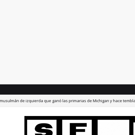
 musulmán de izquierda que ganó las primarias de Michigan y hace tembla
ar los alimentos ultraprocesados
SALUD