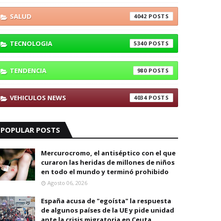
SALUD
4042
TECNOLOGIA
5340
TENDENCIA
980
VEHICULOS NEWS
4034
POPULAR POSTS
Mercurocromo, el antiséptico con el que
curaron las heridas de millones de niños
en todo el mundo y terminó prohibido
Agosto 06, 2026
España acusa de "egoísta" la respuesta
de algunos países de la UE y pide unidad
ante la crisis migratoria en Ceuta