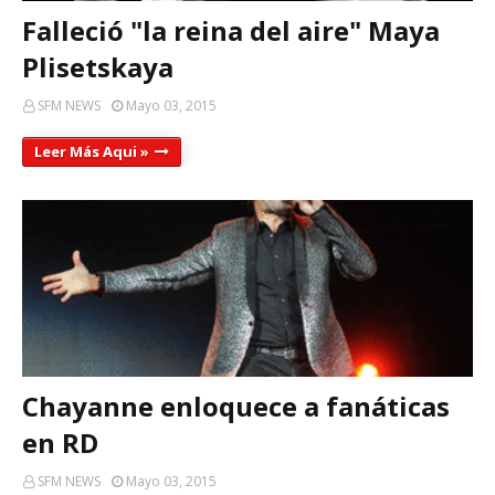
Falleció "la reina del aire" Maya
Plisetskaya
SFM NEWS
Mayo 03, 2015
Leer Más Aqui »
Chayanne enloquece a fanáticas
en RD
SFM NEWS
Mayo 03, 2015