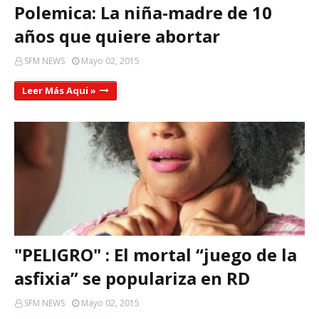
Polemica: La niña-madre de 10
años que quiere abortar
SFM NEWS
Mayo 02, 2015
Leer Más Aqui »
"PELIGRO" : El mortal “juego de la
asfixia” se populariza en RD
SFM NEWS
Mayo 02, 2015