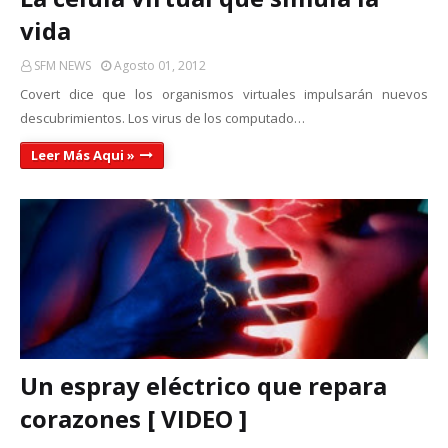
vida
SFM NEWS
Agosto 01, 2012
Covert dice que los organismos virtuales impulsarán nuevos
descubrimientos. Los virus de los computado…
Leer Más Aqui »
Un espray eléctrico que repara
corazones [ VIDEO ]